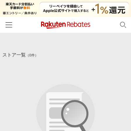
ホーム
ストア一覧
カテゴリー一覧
（0件）
百貨店・総合ECモール
イベント一覧
ファッション・インナー・小物
リーベイツ注目ストア
ヘルプ
食品・スイーツ・お酒
初回購入者限定特典
友達紹介
日用品・キッチン用品
対象ストア新規限定特典
コスメ・健康・医薬品
楽天IDでログイン/会員登録
新着ストアのご紹介
キッズ・ベビー用品
電子書籍特集
家電・PC・スマホ・カメラ
楽天ペイ導入ストア