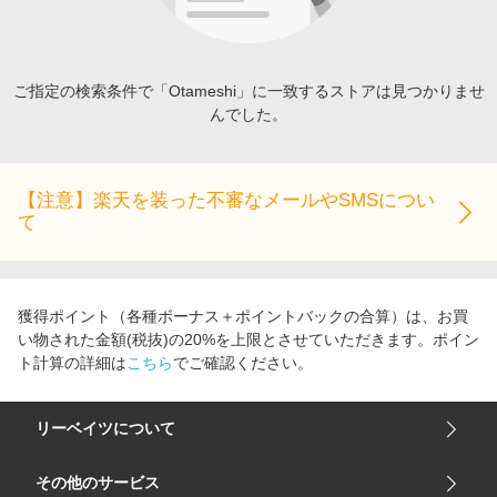
エンタメ
楽天サービス特集
スポーツ・アウトドア・ゴルフ
旅行特集
インテリア・寝具
ご指定の検索条件で「Otameshi」に一致するストアは見つかりませ
わくわく夏特集
んでした。
ペット・花・DIY・車
50万ポイント山分けキャンペーン
旅行・レジャー・ホテル予約
とことん買い物チャレンジ
生活・お役立ち
【注意】楽天を装った不審なメールやSMSについ
Apple公式サイト×楽天カード分割払い
て
金融・マネー・保険
Samsung ボーナスキャンペーン
デジタルコンテンツ
週末の高還元 夏の長期版
ビジネス・その他サービス
獲得ポイント（各種ボーナス＋ポイントバックの合算）は、お買
い物された金額(税抜)の20%を上限とさせていただきます。ポイン
ト計算の詳細は
こちら
でご確認ください。
リーベイツについて
会社概要
その他のサービス