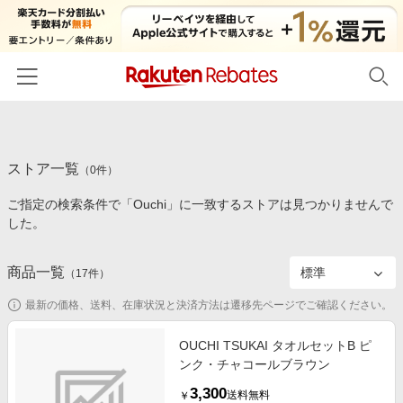
ホーム
ストア一覧
カテゴリー一覧
（
0
件）
ご指定の検索条件で「Ouchi」に一致するストアは見つかりませんで
百貨店・総合ECモール
イベント一覧
した。
ファッション・インナー・小物
リーベイツ注目ストア
ヘルプ
食品・スイーツ・お酒
商品一覧
（
17
件）
初回購入者限定特典
友達紹介
日用品・キッチン用品
対象ストア新規限定特典
最新の価格、送料、在庫状況と決済方法は遷移先ページでご確認ください。
コスメ・健康・医薬品
楽天IDでログイン/会員登録
新着ストアのご紹介
OUCHI TSUKAI タオルセットB ピ
キッズ・ベビー用品
ンク・チャコールブラウン
電子書籍特集
家電・PC・スマホ・カメラ
3,300
楽天ペイ導入ストア
送料無料
￥