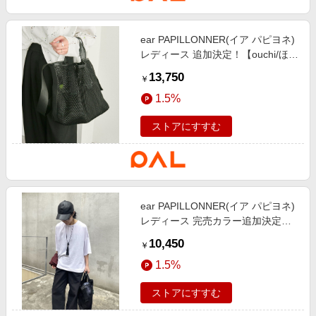
ear PAPILLONNER(イア パピヨネ)
レディース 追加決定！【ouchi/ほし
企画】ダイヤメッシュ2WAYトート
13,750
￥
バッグLサイズ ブラック
1.5%
ストアにすすむ
ear PAPILLONNER(イア パピヨネ)
レディース 完売カラー追加決定！
【ouchi企画】《接触冷感 /速乾 /UV
10,450
￥
加工》コラボTシャツ【SUM1
1.5%
STYLE(スミスタイル)】 ホワイト
ストアにすすむ