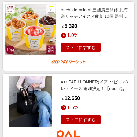
ouchi de mikuni 三國清三監修 北海
道リッチアイス 4種 計10個 送料無
料 A-MK 三國清三 ミクニ アイス デ
5,390
￥
ザート スイーツ お菓子 冷凍 ギ
1.0%
ストアにすすむ
ear PAPILLONNER(イア パピヨネ)
レディース 追加決定！【ouchi/ほし
企画】ダイヤメッシュ2WAYトート
12,650
￥
バッグ Sサイズ ブラック
1.5%
ストアにすすむ