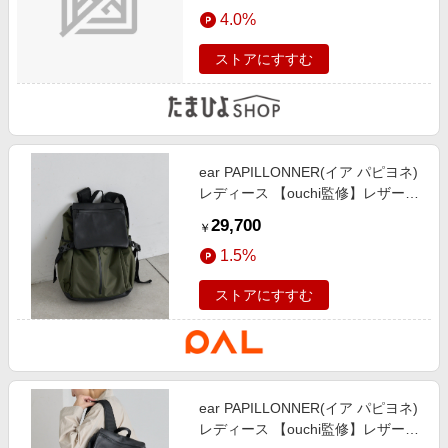
エンタメ
4.0%
楽天サービス特集
スポーツ・アウトドア・ゴルフ
旅行特集
ストアにすすむ
インテリア・寝具
わくわく夏特集
ペット・花・DIY・車
50万ポイント山分けキャンペーン
旅行・レジャー・ホテル予約
とことん買い物チャレンジ
ear PAPILLONNER(イア パピヨネ)
生活・お役立ち
Apple公式サイト×楽天カード分割払い
レディース 【ouchi監修】レザーコ
金融・マネー・保険
ンビライトリュック カーキ
Samsung ボーナスキャンペーン
29,700
￥
デジタルコンテンツ
週末の高還元 夏の長期版
1.5%
ビジネス・その他サービス
ストアにすすむ
ear PAPILLONNER(イア パピヨネ)
レディース 【ouchi監修】レザーコ