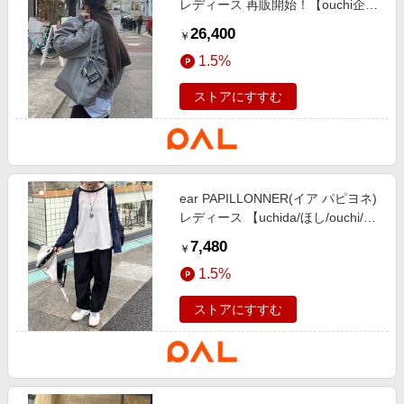
レディース 再販開始！【ouchi企
画】2ハンドルトートバッグ グレー
26,400
￥
1.5%
ストアにすすむ
ear PAPILLONNER(イア パピヨネ)
レディース 【uchida/ほし/ouchi/や
まだ企画】《全骨格優勝/透け感》
7,480
￥
シアーラグラン【SUM1 STYLE(ス
1.5%
ミスタイル)】 ネイビー
ストアにすすむ