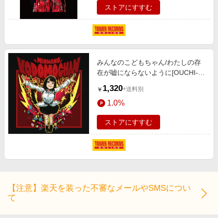
ストアにすすむ
みんなのこどもちゃん/わたしの存
在が嘘にならないように[OUCHI-
010]
1,320
+送料別
￥
1.0%
ストアにすすむ
【注意】楽天を装った不審なメールやSMSについ
て