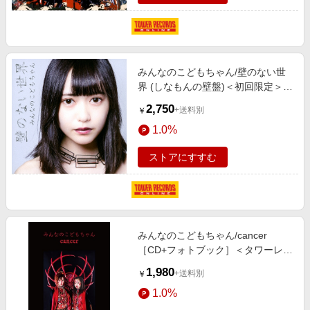
みんなのこどもちゃん/壁のない世
界 (しなもんの壁盤)＜初回限定＞
[OUCHI-003]
2,750
+送料別
￥
1.0%
ストアにすすむ
みんなのこどもちゃん/cancer
［CD+フォトブック］＜タワーレコ
ード限定/生産限定盤＞[OUCHI-
1,980
+送料別
￥
004]
1.0%