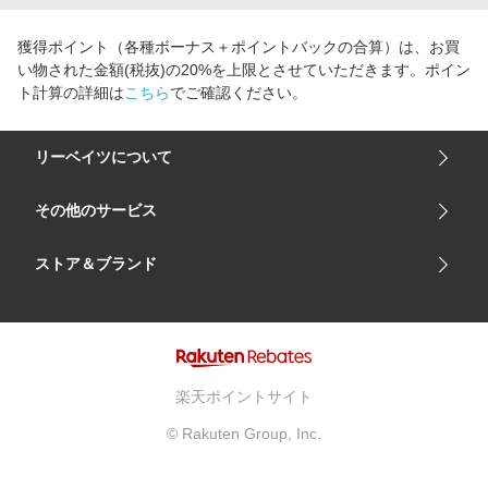
獲得ポイント（各種ボーナス＋ポイントバックの合算）は、お買
い物された金額(税抜)の20%を上限とさせていただきます。ポイン
ト計算の詳細は
こちら
でご確認ください。
リーベイツについて
会社概要
その他のサービス
ご利用ガイド
楽天市場
ストア＆ブランド
サイトマップ
楽天モバイル
ユニクロオンラインストア
リーベイツ 公式アプリ
GU（ジーユー）
リーベイツ ポイントアシスト
資生堂オンラインストア
ヘルプ・お問い合わせ
楽天ポイントサイト
Apple公式サイト
利用規約
© Rakuten Group, Inc.
アカチャンホンポ
プライバシーポリシー