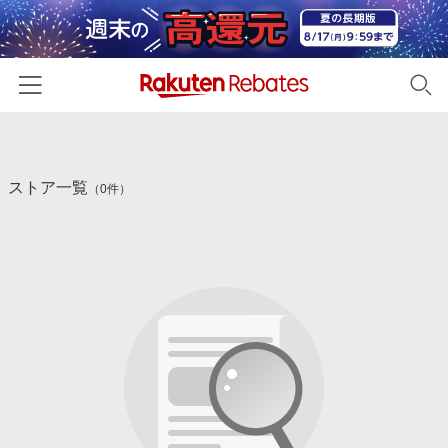
ホーム
ストア一覧
カテゴリー一覧
（0件）
百貨店・総合ECモール
イベント一覧
ファッション・インナー・小物
リーベイツ注目ストア
ヘルプ
食品・スイーツ・お酒
初回購入者限定特典
友達紹介
日用品・キッチン用品
対象ストア新規限定特典
コスメ・健康・医薬品
楽天IDでログイン/会員登録
新着ストアのご紹介
キッズ・ベビー用品
電子書籍特集
家電・PC・スマホ・カメラ
楽天ペイ導入ストア