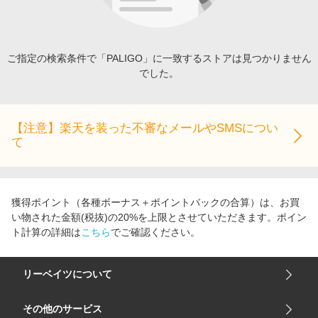
エンタメ
楽天サービス特集
スポーツ・アウトドア・ゴルフ
旅行特集
インテリア・寝具
ご指定の検索条件で「PALIGO」に一致するストアは見つかりません
わくわく夏特集
でした。
ペット・花・DIY・車
とことん買い物チャレンジ
旅行・レジャー・ホテル予約
Apple公式サイト×楽天カード分割払い
生活・お役立ち
【注意】楽天を装った不審なメールやSMSについ
Qoo10メガポ
て
金融・マネー・保険
Samsung ボーナスキャンペーン
デジタルコンテンツ
週末の高還元 夏の長期版
ビジネス・その他サービス
獲得ポイント（各種ボーナス＋ポイントバックの合算）は、お買
い物された金額(税抜)の20%を上限とさせていただきます。ポイン
ト計算の詳細は
こちら
でご確認ください。
リーベイツについて
会社概要
その他のサービス