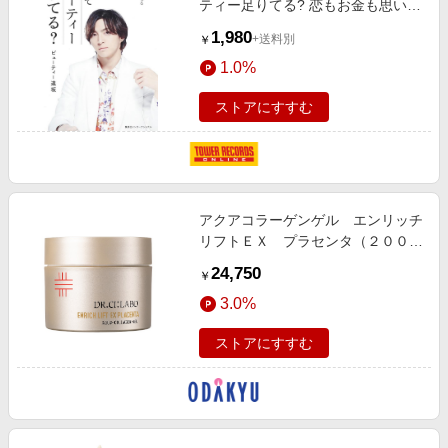
ティー足りてる? 恋もお金も思いの
ままになる魔法の技術
1,980
+送料別
￥
[9784797674316]
1.0%
ストアにすすむ
アクアコラーゲンゲル エンリッチ
リフトＥＸ プラセンタ（２００
ｇ）
24,750
￥
3.0%
ストアにすすむ