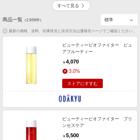
エンタメ
すべて見る
楽天サービス特集
スポーツ・アウトドア・ゴルフ
旅行特集
商品一覧
（
2,939
2.5%
件）
1.0%
インテリア・寝具
わくわく夏特集
最新の価格、送料、在庫状況と決済方法は遷移先ページでご確認ください。
ペット・花・DIY・車
とことん買い物チャレンジ
旅行・レジャー・ホテル予約
ビューティービオファイター ピュ
Apple公式サイト×楽天カード分割払い
アフルーティー
2.5%
185
生活・お役立ち
Qoo10メガポ
4,070
￥
金融・マネー・保険
Samsung ボーナスキャンペーン
3.0%
デジタルコンテンツ
週末の高還元 夏の長期版
ストアにすすむ
ビジネス・その他サービス
1.0%
ビューティービオファイター プリ
ンセスケア
5,500
￥