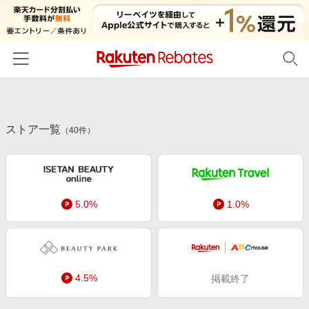
ホーム
ストア一覧
カテゴリー一覧
（
40
件）
百貨店・総合ECモール
イベント一覧
ファッション・インナー・小物
リーベイツ注目ストア
ヘルプ
食品・スイーツ・お酒
5.0%
1.0%
初回購入者限定特典
友達紹介
日用品・キッチン用品
対象ストア新規限定特典
コスメ・健康・医薬品
楽天IDでログイン/会員登録
新着ストアのご紹介
キッズ・ベビー用品
4.5%
掲載終了
電子書籍特集
家電・PC・スマホ・カメラ
楽天ペイ導入ストア