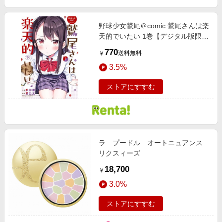
野球少女鷲尾＠comic 鷲尾さんは楽
天的でいたい 1巻【デジタル版限定
特典付き】
770
送料無料
￥
3.5%
ストアにすすむ
ラ プードル オートニュアンス
リクスィーズ
18,700
￥
3.0%
ストアにすすむ