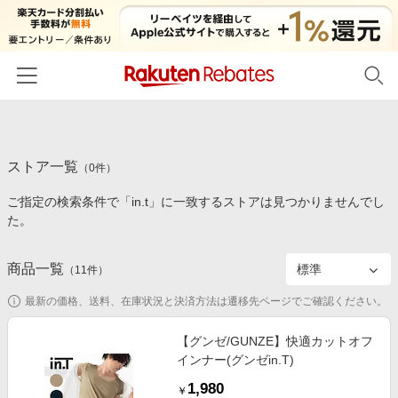
ホーム
ストア一覧
カテゴリー一覧
（
0
件）
ご指定の検索条件で「in.t」に一致するストアは見つかりませんでし
百貨店・総合ECモール
イベント一覧
た。
ファッション・インナー・小物
リーベイツ注目ストア
ヘルプ
食品・スイーツ・お酒
商品一覧
（
11
件）
初回購入者限定特典
友達紹介
日用品・キッチン用品
対象ストア新規限定特典
最新の価格、送料、在庫状況と決済方法は遷移先ページでご確認ください。
コスメ・健康・医薬品
楽天IDでログイン/会員登録
新着ストアのご紹介
【グンゼ/GUNZE】快適カットオフ
キッズ・ベビー用品
インナー(グンゼin.T)
電子書籍特集
家電・PC・スマホ・カメラ
1,980
楽天ペイ導入ストア
￥