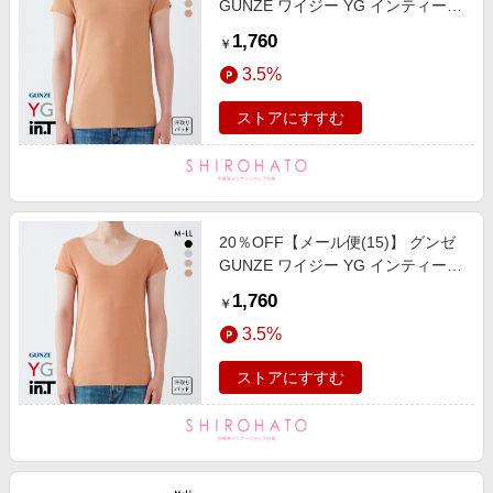
GUNZE ワイジー YG インティー
in.T 半袖 Tシャツ カットオフ クル
1,760
￥
ーネック 後ろ丈長め 脇パッド付き
3.5%
ストアにすすむ
20％OFF【メール便(15)】 グンゼ
GUNZE ワイジー YG インティー
in.T 半袖 Tシャツ カットオフ 脇パ
1,760
￥
ッド付 後ろ丈長め クルーネック ボ
3.5%
ートネック対応
ストアにすすむ