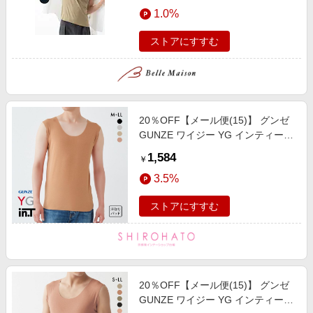
エンタメ
1.0%
楽天サービス特集
スポーツ・アウトドア・ゴルフ
旅行特集
ストアにすすむ
インテリア・寝具
わくわく夏特集
ペット・花・DIY・車
とことん買い物チャレンジ
旅行・レジャー・ホテル予約
Apple公式サイト×楽天カード分割払い
20％OFF【メール便(15)】 グンゼ
生活・お役立ち
Qoo10メガポ
GUNZE ワイジー YG インティー
金融・マネー・保険
in.T タンクトップ 脇汗対策 クルー
Samsung ボーナスキャンペーン
1,584
￥
ネック 後ろ丈長め 脇パッド付き
デジタルコンテンツ
週末の高還元 夏の長期版
3.5%
ビジネス・その他サービス
ストアにすすむ
20％OFF【メール便(15)】 グンゼ
GUNZE ワイジー YG インティー