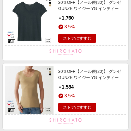
20％OFF【メール便(30)】 グンゼ
GUNZE ワイジー YG インティー
in.T 半袖 Tシャツ カットオフ クル
1,760
￥
ーネック 超軽量 超速乾 汗取りイン
3.5%
ナー 脇汗対策
ストアにすすむ
20％OFF【メール便(20)】 グンゼ
GUNZE ワイジー YG インティー
in.T タンクトップ 汗取りパッド強
1,584
￥
化 脇汗対策 三層構造 日本製
3.5%
YV2819
ストアにすすむ