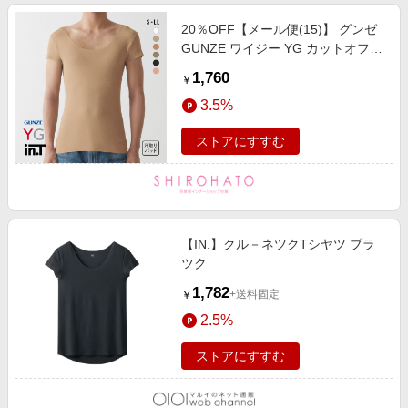
20％OFF【メール便(15)】 グンゼ
GUNZE ワイジー YG カットオフ
インティー in.T クルーネック 半袖
1,760
￥
Tシャツ インナー 脇汗 汗取りパッ
3.5%
ド付き メンズ
ストアにすすむ
【IN.】クル－ネツクTシヤツ ブラ
ツク
1,782
+送料固定
￥
2.5%
ストアにすすむ