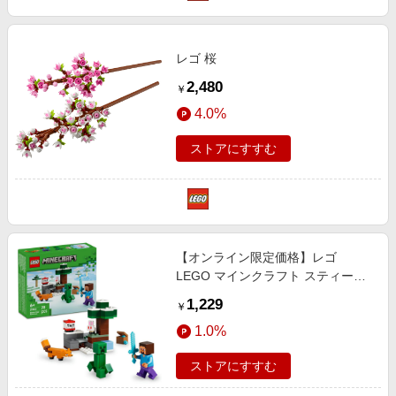
レゴ 桜
2,480
￥
4.0%
ストアにすすむ
【オンライン限定価格】レゴ
LEGO マインクラフト スティーブ
のタイガの冒険 21583 マイクラ お
1,229
￥
もちゃ 玩具 プレゼント ブロック 6
1.0%
歳 7歳 8歳
ストアにすすむ