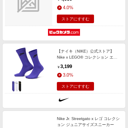
4.0%
ストアにすすむ
【ナイキ（NIKE）公式ストア】
Nike x LEGO® コレクション エブ
リデイ エッセンシャル クルー ソッ
3,199
￥
クス (3足) HV9635-903 マルチカラ
3.0%
ー
ストアにすすむ
Nike Jr. Streetgato x レゴ コレクシ
ョン ジュニアサイズスニーカー