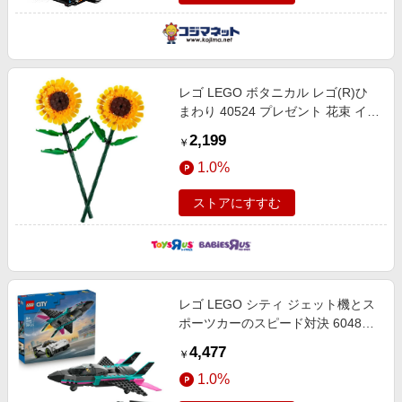
レゴ LEGO ボタニカル レゴ(R)ひ
まわり 40524 プレゼント 花束 イン
テリア 誕生日 ブロック 8歳 9歳 10
2,199
￥
歳
1.0%
ストアにすすむ
レゴ LEGO シティ ジェット機とス
ポーツカーのスピード対決 60489
おもちゃ 玩具 乗り物 車 飛行機 ジ
4,477
￥
ェット 誕生日 プレゼント ブロック
1.0%
6歳 7歳 8歳 車