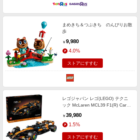
まめきち＆つぶきち のんびりお散
歩
9,980
￥
4.0%
ストアにすすむ
レゴジャパン レゴ(LEGO) テクニ
ック McLaren MCL39 F1(R) Car
42228
39,980
￥
1.5%
ストアにすすむ