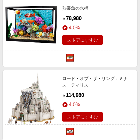
熱帯魚の水槽
78,980
￥
4.0%
ストアにすすむ
ロード・オブ・ザ・リング：ミナ
ス・ティリス
114,980
￥
4.0%
ストアにすすむ