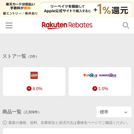
ホーム
ストア一覧
カテゴリー一覧
（
2
件）
百貨店・総合ECモール
イベント一覧
ファッション・インナー・小物
リーベイツ注目ストア
ヘルプ
食品・スイーツ・お酒
4.0%
1.0%
初回購入者限定特典
友達紹介
日用品・キッチン用品
対象ストア新規限定特典
コスメ・健康・医薬品
楽天IDでログイン/会員登録
新着ストアのご紹介
商品一覧
（
2,309
件）
キッズ・ベビー用品
電子書籍特集
最新の価格、送料、在庫状況と決済方法は遷移先ページでご確認ください。
家電・PC・スマホ・カメラ
楽天ペイ導入ストア