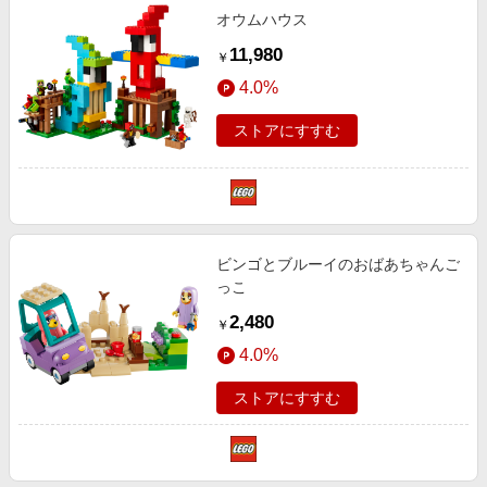
エンタメ
オウムハウス
楽天サービス特集
スポーツ・アウトドア・ゴルフ
11,980
￥
旅行特集
インテリア・寝具
4.0%
わくわく夏特集
ペット・花・DIY・車
ストアにすすむ
とことん買い物チャレンジ
旅行・レジャー・ホテル予約
Apple公式サイト×楽天カード分割払い
生活・お役立ち
Qoo10メガポ
金融・マネー・保険
Samsung ボーナスキャンペーン
デジタルコンテンツ
ビンゴとブルーイのおばあちゃんご
週末の高還元 夏の長期版
っこ
ビジネス・その他サービス
2,480
￥
4.0%
ストアにすすむ