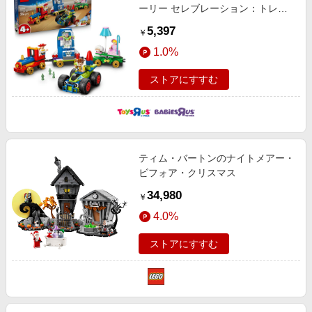
ーリー セレブレーション：トレイ
ン＆ラジコンカー 43264 おもちゃ
5,397
￥
玩具 誕生日 プレゼント ブロック 4
1.0%
歳 5歳 6歳
ストアにすすむ
ティム・バートンのナイトメアー・
ビフォア・クリスマス
34,980
￥
4.0%
ストアにすすむ