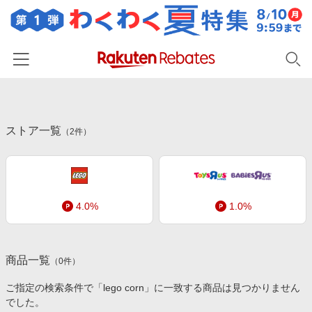
ホーム
ストア一覧
カテゴリー一覧
（
2
件）
百貨店・総合ECモール
イベント一覧
ファッション・インナー・小物
リーベイツ注目ストア
ヘルプ
食品・スイーツ・お酒
4.0%
1.0%
初回購入者限定特典
友達紹介
日用品・キッチン用品
対象ストア新規限定特典
コスメ・健康・医薬品
楽天IDでログイン/会員登録
新着ストアのご紹介
商品一覧
（
0
件）
キッズ・ベビー用品
電子書籍特集
ご指定の検索条件で「lego corn」に一致する商品は見つかりません
家電・PC・スマホ・カメラ
でした。
楽天ペイ導入ストア