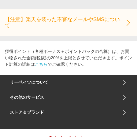
エンタメ
楽天サービス特集
スポーツ・アウトドア・ゴルフ
旅行特集
【注意】楽天を装った不審なメールやSMSについ
インテリア・寝具
て
お中元特集2026
ペット・花・DIY・車
わくわく夏特集
旅行・レジャー・ホテル予約
とことん買い物チャレンジ
獲得ポイント（各種ボーナス＋ポイントバックの合算）は、お買
生活・お役立ち
Apple公式サイト×楽天カード分割払い
い物された金額(税抜)の20%を上限とさせていただきます。ポイン
金融・マネー・保険
ト計算の詳細は
こちら
でご確認ください。
Qoo10メガポ
デジタルコンテンツ
リーベイツについて
ビジネス・その他サービス
会社概要
その他のサービス
ご利用ガイド
楽天市場
ストア＆ブランド
サイトマップ
楽天モバイル
ユニクロオンラインストア
リーベイツ 公式アプリ
GU（ジーユー）
リーベイツ ポイントアシスト