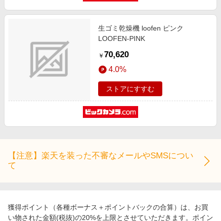
エンタメ
楽天サービス特集
スポーツ・アウトドア・ゴルフ
旅行特集
生ゴミ乾燥機 loofen ピンク
インテリア・寝具
LOOFEN-PINK
わくわく夏特集
70,620
ペット・花・DIY・車
￥
とことん買い物チャレンジ
4.0%
旅行・レジャー・ホテル予約
Apple公式サイト×楽天カード分割払い
生活・お役立ち
ストアにすすむ
Qoo10メガポ
金融・マネー・保険
Samsung ボーナスキャンペーン
デジタルコンテンツ
週末の高還元 夏の長期版
ビジネス・その他サービス
【注意】楽天を装った不審なメールやSMSについ
て
獲得ポイント（各種ボーナス＋ポイントバックの合算）は、お買
い物された金額(税抜)の20%を上限とさせていただきます。ポイン