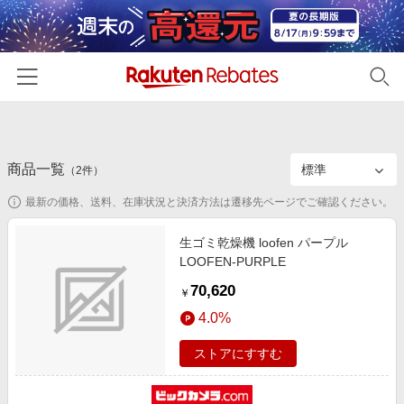
ホーム
商品一覧
カテゴリー一覧
（
2
件）
最新の価格、送料、在庫状況と決済方法は遷移先ページでご確認ください。
百貨店・総合ECモール
イベント一覧
ファッション・インナー・小物
生ゴミ乾燥機 loofen パープル
リーベイツ注目ストア
ヘルプ
LOOFEN-PURPLE
食品・スイーツ・お酒
初回購入者限定特典
70,620
友達紹介
￥
日用品・キッチン用品
対象ストア新規限定特典
4.0%
コスメ・健康・医薬品
楽天IDでログイン/会員登録
新着ストアのご紹介
ストアにすすむ
キッズ・ベビー用品
電子書籍特集
家電・PC・スマホ・カメラ
楽天ペイ導入ストア