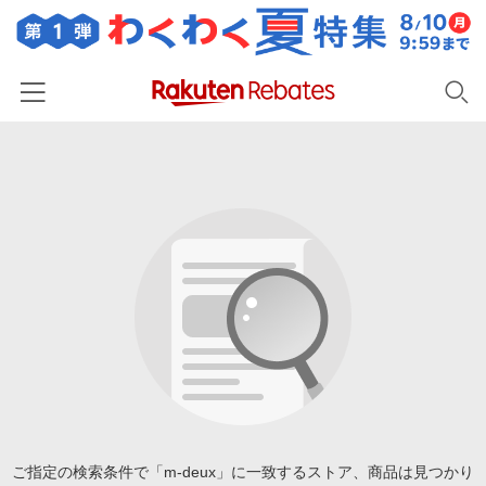
ホーム
カテゴリー一覧
百貨店・総合ECモール
イベント一覧
ファッション・インナー・小物
リーベイツ注目ストア
ヘルプ
食品・スイーツ・お酒
初回購入者限定特典
友達紹介
日用品・キッチン用品
対象ストア新規限定特典
コスメ・健康・医薬品
楽天IDでログイン/会員登録
新着ストアのご紹介
キッズ・ベビー用品
電子書籍特集
家電・PC・スマホ・カメラ
ご指定の検索条件で「m-deux」に一致するストア、商品は見つかり
楽天ペイ導入ストア