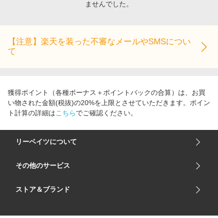
ませんでした。
エンタメ
楽天サービス特集
スポーツ・アウトドア・ゴルフ
旅行特集
インテリア・寝具
【注意】楽天を装った不審なメールやSMSについ
お中元特集2026
て
ペット・花・DIY・車
わくわく夏特集
旅行・レジャー・ホテル予約
とことん買い物チャレンジ
生活・お役立ち
Apple公式サイト×楽天カード分割払い
獲得ポイント（各種ボーナス＋ポイントバックの合算）は、お買
金融・マネー・保険
い物された金額(税抜)の20%を上限とさせていただきます。ポイン
Qoo10メガポ
ト計算の詳細は
こちら
でご確認ください。
デジタルコンテンツ
ビジネス・その他サービス
リーベイツについて
会社概要
その他のサービス
ご利用ガイド
楽天市場
ストア＆ブランド
サイトマップ
楽天モバイル
ユニクロオンラインストア
リーベイツ 公式アプリ