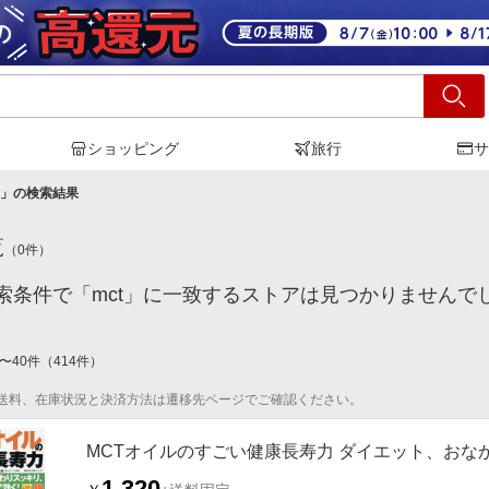
ショッピング
旅行
サ
」の検索結果
覧
（
0
件）
索条件で「mct」に一致するストアは見つかりませんで
〜
40
件
（
414
件）
送料、在庫状況と決済方法は遷移先ページでご確認ください。
MCTオイルのすごい健康長寿力 ダイエット、お
1,320