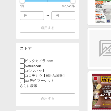
0
円
300,000
円+
〜
適用する
ストア
ビックカメラ.com
Naturecan
コジマネット
ココデカウ【日用品通販】
au PAY マーケット
さらに表示
適用する