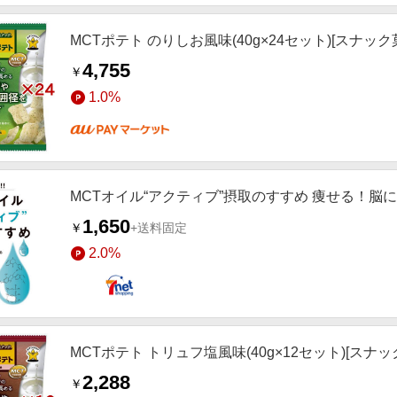
MCTポテト のりしお風味(40g×24セット)[スナック
4,755
￥
1.0%
MCTオイル“アクティブ”摂取のすすめ 痩せる！脳
1,650
￥
+送料固定
2.0%
MCTポテト トリュフ塩風味(40g×12セット)[スナッ
2,288
￥