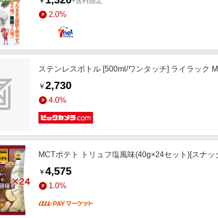
￥
+送料固定
2.0%
ステンレスボトル [500ml/ワンタッチ] ライラック MC
2,730
￥
4.0%
MCTポテト トリュフ塩風味(40g×24セット)[スナッ
4,575
￥
1.0%