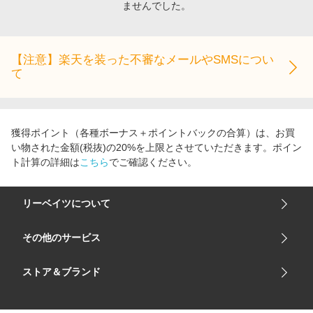
ませんでした。
エンタメ
楽天サービス特集
スポーツ・アウトドア・ゴルフ
旅行特集
インテリア・寝具
【注意】楽天を装った不審なメールやSMSについ
わくわく夏特集
て
ペット・花・DIY・車
とことん買い物チャレンジ
旅行・レジャー・ホテル予約
Apple公式サイト×楽天カード分割払い
生活・お役立ち
Qoo10メガポ
獲得ポイント（各種ボーナス＋ポイントバックの合算）は、お買
金融・マネー・保険
い物された金額(税抜)の20%を上限とさせていただきます。ポイン
Samsung ボーナスキャンペーン
ト計算の詳細は
こちら
でご確認ください。
デジタルコンテンツ
週末の高還元 夏の長期版
ビジネス・その他サービス
リーベイツについて
会社概要
その他のサービス
ご利用ガイド
楽天市場
ストア＆ブランド
サイトマップ
楽天モバイル
ユニクロオンラインストア
リーベイツ 公式アプリ