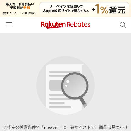
ホーム
カテゴリー一覧
百貨店・総合ECモール
イベント一覧
ファッション・インナー・小物
リーベイツ注目ストア
ヘルプ
食品・スイーツ・お酒
初回購入者限定特典
友達紹介
日用品・キッチン用品
対象ストア新規限定特典
コスメ・健康・医薬品
楽天IDでログイン/会員登録
新着ストアのご紹介
キッズ・ベビー用品
電子書籍特集
家電・PC・スマホ・カメラ
ご指定の検索条件で「meatier」に一致するストア、商品は見つかり
楽天ペイ導入ストア