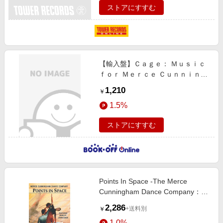
ストアにすすむ
【輸入盤】Ｃａｇｅ： Ｍｕｓｉｃ
ｆｏｒ Ｍｅｒｃｅ Ｃｕｎｎｉｎｇ
ｈａｍ
1,210
￥
1.5%
ストアにすすむ
Points In Space -The Merce
Cunningham Dance Company：
Interviews with M.Cunningham &
2,286
+送料別
￥
J.Cage, Performance[D1245]
1.0%