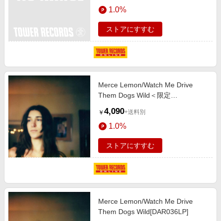
エンタメ
1.0%
楽天サービス特集
スポーツ・アウトドア・ゴルフ
旅行特集
ストアにすすむ
インテリア・寝具
わくわく夏特集
ペット・花・DIY・車
とことん買い物チャレンジ
旅行・レジャー・ホテル予約
Apple公式サイト×楽天カード分割払い
Merce Lemon/Watch Me Drive
生活・お役立ち
Qoo10メガポ
Them Dogs Wild＜限定
金融・マネー・保険
盤/Bubblegum Pink Vinyl＞
Samsung ボーナスキャンペーン
4,090
+送料別
￥
[DAR036LPC1]
デジタルコンテンツ
週末の高還元 夏の長期版
1.0%
ビジネス・その他サービス
ストアにすすむ
Merce Lemon/Watch Me Drive
Them Dogs Wild[DAR036LP]