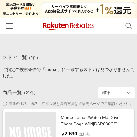
ホーム
ストア一覧
カテゴリー一覧
（
0
件）
ご指定の検索条件で「merce」に一致するストアは見つかりませんで
百貨店・総合ECモール
イベント一覧
した。
ファッション・インナー・小物
リーベイツ注目ストア
ヘルプ
食品・スイーツ・お酒
商品一覧
（
21
件）
初回購入者限定特典
友達紹介
日用品・キッチン用品
対象ストア新規限定特典
最新の価格、送料、在庫状況と決済方法は遷移先ページでご確認ください。
コスメ・健康・医薬品
楽天IDでログイン/会員登録
新着ストアのご紹介
Merce Lemon/Watch Me Drive
キッズ・ベビー用品
Them Dogs Wild[DAR036CS]
電子書籍特集
家電・PC・スマホ・カメラ
2,690
楽天ペイ導入ストア
+送料別
￥