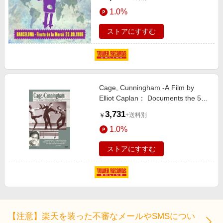
1.0%
ストアにすすむ
Cage, Cunningham -A Film by
Elliot Caplan： Documents the 50
Year Collaboration Between John
3,731
+送料別
￥
Cage & Merce
1.0%
Cunningham[D1401]
ストアにすすむ
【注意】楽天を装った不審なメールやSMSについ