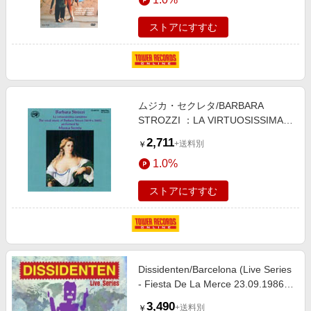
ストアにすすむ
ムジカ・セクレタ/BARBARA
STROZZI ：LA VIRTUOSISSIMA
CANTATRICE：MERCE DI
2,711
+送料別
￥
VOI/ARIETTE E DUETTI OP.2/ETC
1.0%
MUSICA SECRETA [CDSAR61]
ストアにすすむ
Dissidenten/Barcelona (Live Series
- Fiesta De La Merce 23.09.1986)
[2501]
3,490
+送料別
￥