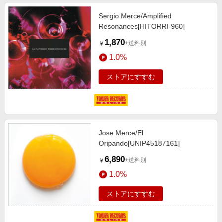
Sergio Merce/Amplified
Resonances[HITORRI-960]
1,870
+送料別
￥
1.0%
ストアにすすむ
Jose Merce/El
Oripando[UNIP45187161]
6,890
+送料別
￥
1.0%
ストアにすすむ