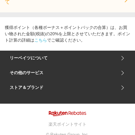
て
獲得ポイント（各種ボーナス＋ポイントバックの合算）は、お買
い物された金額(税抜)の20%を上限とさせていただきます。ポイン
ト計算の詳細は
こちら
でご確認ください。
リーベイツについて
会社概要
その他のサービス
ご利用ガイド
楽天市場
ストア＆ブランド
サイトマップ
楽天モバイル
ユニクロオンラインストア
リーベイツ 公式アプリ
GU（ジーユー）
リーベイツ ポイントアシスト
資生堂オンラインストア
ヘルプ・お問い合わせ
楽天ポイントサイト
Apple公式サイト
利用規約
© Rakuten Group, Inc.