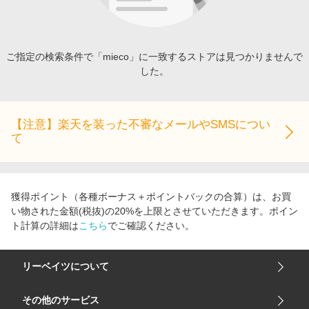
エンタメ
楽天サービス特集
スポーツ・アウトドア・ゴルフ
旅行特集
インテリア・寝具
ご指定の検索条件で「mieco」に一致するストアは見つかりませんで
わくわく夏特集
した。
ペット・花・DIY・車
とことん買い物チャレンジ
旅行・レジャー・ホテル予約
Apple公式サイト×楽天カード分割払い
生活・お役立ち
【注意】楽天を装った不審なメールやSMSについ
Qoo10メガポ
て
金融・マネー・保険
Samsung ボーナスキャンペーン
デジタルコンテンツ
週末の高還元 夏の長期版
ビジネス・その他サービス
獲得ポイント（各種ボーナス＋ポイントバックの合算）は、お買
い物された金額(税抜)の20%を上限とさせていただきます。ポイン
ト計算の詳細は
こちら
でご確認ください。
リーベイツについて
会社概要
その他のサービス