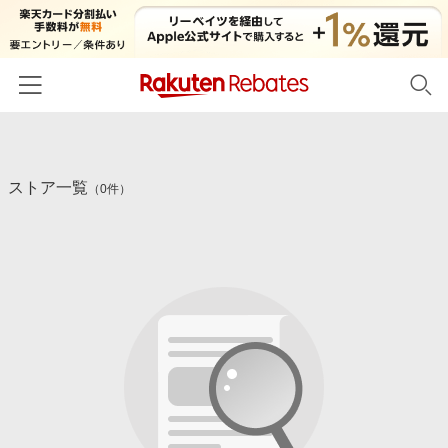
ホーム
ストア一覧
カテゴリー一覧
（0件）
百貨店・総合ECモール
イベント一覧
ファッション・インナー・小物
リーベイツ注目ストア
ヘルプ
食品・スイーツ・お酒
初回購入者限定特典
友達紹介
日用品・キッチン用品
対象ストア新規限定特典
コスメ・健康・医薬品
楽天IDでログイン/会員登録
新着ストアのご紹介
キッズ・ベビー用品
電子書籍特集
家電・PC・スマホ・カメラ
楽天ペイ導入ストア