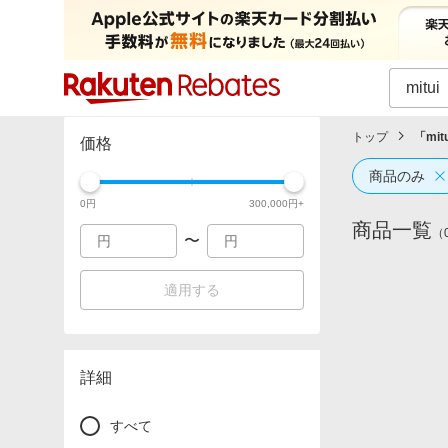
カテゴリー一覧
イベント一覧
トップ
「
mit
価格
商品のみ
0
円
300,000
円+
商品一覧
（
〜
適用する
詳細
すべて