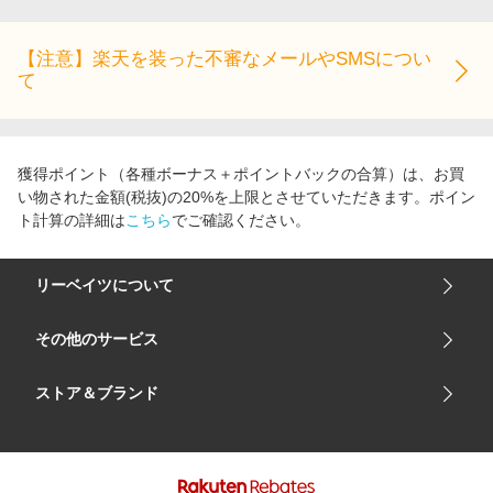
【注意】楽天を装った不審なメールやSMSについ
て
獲得ポイント（各種ボーナス＋ポイントバックの合算）は、お買
い物された金額(税抜)の20%を上限とさせていただきます。ポイン
ト計算の詳細は
こちら
でご確認ください。
リーベイツについて
会社概要
その他のサービス
ご利用ガイド
楽天市場
ストア＆ブランド
サイトマップ
楽天モバイル
ユニクロオンラインストア
リーベイツ 公式アプリ
GU（ジーユー）
リーベイツ ポイントアシスト