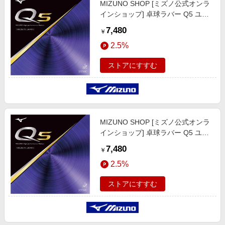
MIZUNO SHOP [ミズノ公式オンラ
エンタメ
楽天サービス特集
インショップ] 卓球ラバー Q5 ユニ
スポーツ・アウトドア・ゴルフ
セックス 09 ブラック 83JRT895
旅行特集
7,480
￥
インテリア・寝具
お中元特集2026
2.5%
ペット・花・DIY・車
わくわく夏特集
ストアにすすむ
旅行・レジャー・ホテル予約
とことん買い物チャレンジ
生活・お役立ち
Apple公式サイト×楽天カード分割払い
金融・マネー・保険
Qoo10メガポ
デジタルコンテンツ
MIZUNO SHOP [ミズノ公式オンラ
インショップ] 卓球ラバー Q5 ユニ
ビジネス・その他サービス
セックス 62 レッド 83JRT895
7,480
￥
2.5%
ストアにすすむ