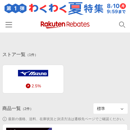
ホーム
ストア一覧
カテゴリー一覧
（
1
件）
百貨店・総合ECモール
イベント一覧
ファッション・インナー・小物
リーベイツ注目ストア
ヘルプ
食品・スイーツ・お酒
2.5%
初回購入者限定特典
友達紹介
日用品・キッチン用品
対象ストア新規限定特典
コスメ・健康・医薬品
楽天IDでログイン/会員登録
新着ストアのご紹介
商品一覧
（
2
件）
キッズ・ベビー用品
電子書籍特集
最新の価格、送料、在庫状況と決済方法は遷移先ページでご確認ください。
家電・PC・スマホ・カメラ
楽天ペイ導入ストア