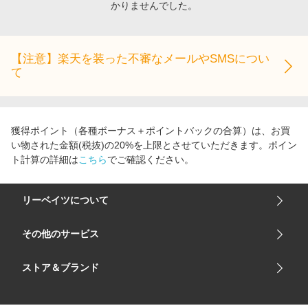
かりませんでした。
エンタメ
楽天サービス特集
スポーツ・アウトドア・ゴルフ
旅行特集
インテリア・寝具
【注意】楽天を装った不審なメールやSMSについ
わくわく夏特集
て
ペット・花・DIY・車
とことん買い物チャレンジ
旅行・レジャー・ホテル予約
Apple公式サイト×楽天カード分割払い
生活・お役立ち
Qoo10メガポ
獲得ポイント（各種ボーナス＋ポイントバックの合算）は、お買
金融・マネー・保険
い物された金額(税抜)の20%を上限とさせていただきます。ポイン
Samsung ボーナスキャンペーン
ト計算の詳細は
こちら
でご確認ください。
デジタルコンテンツ
週末の高還元 夏の長期版
ビジネス・その他サービス
リーベイツについて
会社概要
その他のサービス
ご利用ガイド
楽天市場
ストア＆ブランド
サイトマップ
楽天モバイル
ユニクロオンラインストア
リーベイツ 公式アプリ