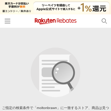
ホーム
カテゴリー一覧
百貨店・総合ECモール
イベント一覧
ファッション・インナー・小物
リーベイツ注目ストア
ヘルプ
食品・スイーツ・お酒
初回購入者限定特典
友達紹介
日用品・キッチン用品
対象ストア新規限定特典
コスメ・健康・医薬品
楽天IDでログイン/会員登録
新着ストアのご紹介
キッズ・ベビー用品
電子書籍特集
家電・PC・スマホ・カメラ
ご指定の検索条件で「moltonbrawn」に一致するストア、商品は見つ
楽天ペイ導入ストア