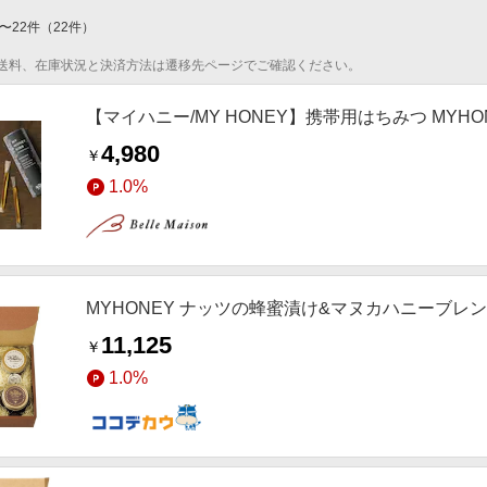
〜
22
件
（
22
件）
送料、在庫状況と決済方法は遷移先ページでご確認ください。
【マイハニー/MY HONEY】携帯用はちみつ MYHONE
4,980
￥
1.0%
MYHONEY ナッツの蜂蜜漬け&マヌカハニーブ
11,125
￥
1.0%