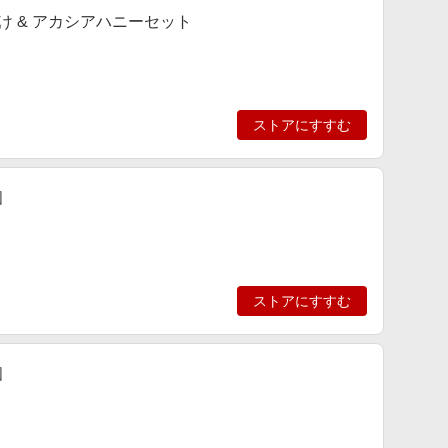
漬け & アカシアハニーセット
ストアにすすむ
個
ストアにすすむ
個