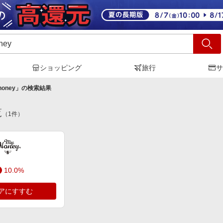
ショッピング
旅行
サ
honey
」の検索結果
覧
（
1
件）
10.0%
アにすすむ