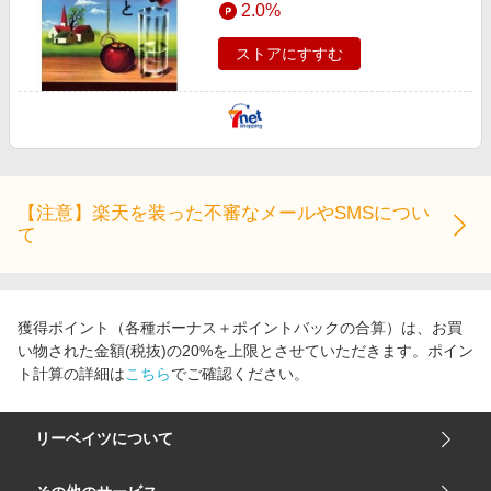
2.0%
エンタメ
楽天サービス特集
スポーツ・アウトドア・ゴルフ
ストアにすすむ
旅行特集
インテリア・寝具
お中元特集2026
ペット・花・DIY・車
わくわく夏特集
旅行・レジャー・ホテル予約
とことん買い物チャレンジ
生活・お役立ち
Apple公式サイト×楽天カード分割払い
【注意】楽天を装った不審なメールやSMSについ
金融・マネー・保険
て
Qoo10メガポ
デジタルコンテンツ
ビジネス・その他サービス
獲得ポイント（各種ボーナス＋ポイントバックの合算）は、お買
い物された金額(税抜)の20%を上限とさせていただきます。ポイン
ト計算の詳細は
こちら
でご確認ください。
リーベイツについて
会社概要