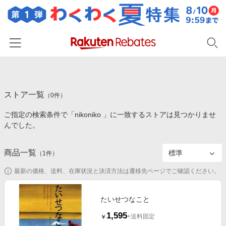
ホーム
ストア一覧
カテゴリー一覧
（
0
件）
ご指定の検索条件で「nikoniko 」に一致するストアは見つかりませ
百貨店・総合ECモール
イベント一覧
んでした。
ファッション・インナー・小物
リーベイツ注目ストア
ヘルプ
食品・スイーツ・お酒
商品一覧
（
1
件）
初回購入者限定特典
友達紹介
日用品・キッチン用品
対象ストア新規限定特典
最新の価格、送料、在庫状況と決済方法は遷移先ページでご確認ください。
コスメ・健康・医薬品
楽天IDでログイン/会員登録
新着ストアのご紹介
キッズ・ベビー用品
たいせつなこと
電子書籍特集
1,595
家電・PC・スマホ・カメラ
+送料固定
￥
楽天ペイ導入ストア