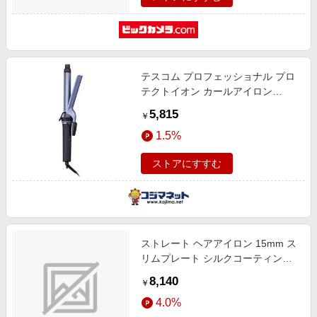
NIS500B-K [交流（コード）式]
テスコム プロフェッショナル プロ
テクトイオン カールアイロン
Nobby by TESCOM(ノビーバイ)
5,815
￥
［26mm /交流(コード)式］ ブラッ
1.5%
ク NIM326A-K
ストアにすすむ
ストレート ヘアアイロン 15mm ス
リムプレート シルクコーティング
ストレートアイロン 100~200℃(11
8,140
￥
段階調節) 立ち上がり約25秒 温度
4.0%
メモリー 温度ロック 自動電源OFF