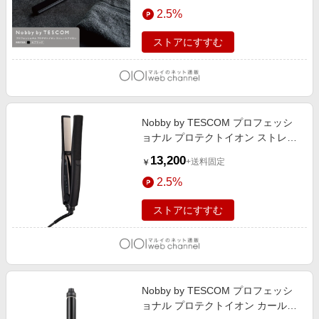
エンタメ
2.5%
楽天サービス特集
スポーツ・アウトドア・ゴルフ
旅行特集
ストアにすすむ
インテリア・寝具
わくわく夏特集
ペット・花・DIY・車
とことん買い物チャレンジ
旅行・レジャー・ホテル予約
Apple公式サイト×楽天カード分割払い
Nobby by TESCOM プロフェッシ
生活・お役立ち
Qoo10メガポ
ョナル プロテクトイオン ストレー
金融・マネー・保険
トアイロン ブラック
Samsung ボーナスキャンペーン
13,200
+送料固定
￥
デジタルコンテンツ
週末の高還元 夏の長期版
2.5%
ビジネス・その他サービス
ストアにすすむ
Nobby by TESCOM プロフェッシ
ョナル プロテクトイオン カールア