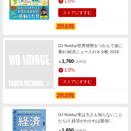
1.0%
ストアにすすむ
DJ Nobby/世界情勢をつかんで波に
乗れ!経済ニュースのネタ帳 2026-
大人気経済キャスターDJ Nobbyの
1,760
+送料別
￥
おもしろ解説! 世界の見え方がガラ
1.0%
っと変わ[9784801207929]
ストアにすすむ
DJ Nobby/実は大人も知らないこと
だらけ 経済がわかれば最強!
[9784046058669]
1,650
+送料別