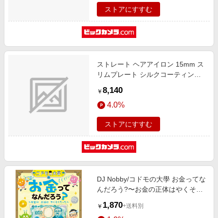
海外対応 Nobby by TESCOM スモ
ストアにすすむ
ーキーグレー スモーキーグレー
NIS300B-H [交流（コード）式]
ストレート ヘアアイロン 15mm ス
リムプレート シルクコーティング
ストレートアイロン 100~200℃(11
8,140
￥
段階調節) 立ち上がり約25秒 温度
4.0%
メモリー 温度ロック 自動電源OFF
海外対応 Nobby by TESCOM ブラ
ストアにすすむ
ック ブラック NIS300B-K [交流
（コード）式]
DJ Nobby/コドモの大學 お金ってな
んだろう?〜お金の正体はやくそく
だっ コドモの大學
1,870
+送料別
￥
[9784801207868]