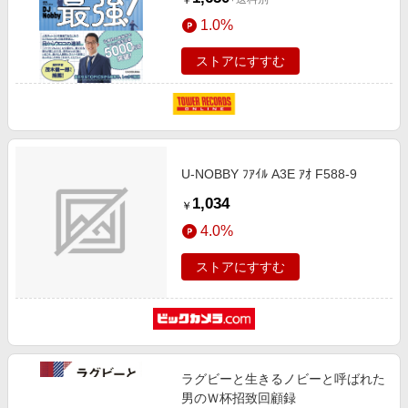
￥
1.0%
ストアにすすむ
U-NOBBY ﾌｱｲﾙ A3E ｱｵ F588-9
1,034
￥
4.0%
ストアにすすむ
ラグビーと生きるノビーと呼ばれた
男のＷ杯招致回顧録