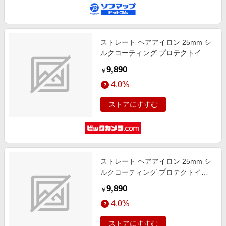
ストレート ヘアアイロン 25mm シ
ルクコーティング プロテクトイオ
ン ストレートアイロン
9,890
￥
60~210℃(31段階調節) 立ち上がり
4.0%
約25秒 温度メモリー 温度ロック 自
動電源OFF 海外対応 Nobby by
ストアにすすむ
TESCOM スモーキーグレー スモー
キーグレー NIS500B-H [交流（コー
ド）式]
ストレート ヘアアイロン 25mm シ
ルクコーティング プロテクトイオ
ン ストレートアイロン
9,890
￥
60~210℃(31段階調節) 立ち上がり
4.0%
約25秒 温度メモリー 温度ロック 自
動電源OFF 海外対応 Nobby by
ストアにすすむ
TESCOM ブラック ブラック