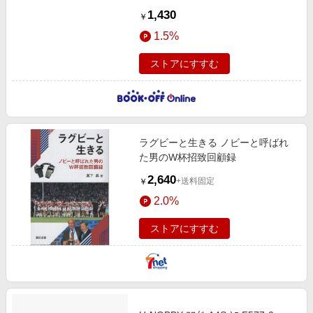
1,430
￥
1.5%
ストアにすすむ
ラグビーと生きる ノビーと呼ばれ
た男のW杯招致回顧録
2,640
+送料固定
￥
2.0%
ストアにすすむ