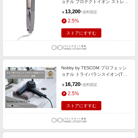
ョナル プロテクトイオン ストレー
トアイロン スモーキーグレー
13,200
+送料固定
￥
2.5%
ストアにすすむ
Nobby by TESCOM プロフェッシ
ョナル トライバランスイオン(TM)
ヘアドライヤー ブラック
16,720
+送料固定
￥
2.5%
ストアにすすむ