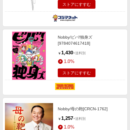
ストアにすすむ
Nobby/ビバ!独身ズ
[9784074617418]
1,430
+送料別
￥
1.0%
ストアにすすむ
Nobby/母の鞄[CRCN-1762]
1,257
+送料別
￥
1.0%