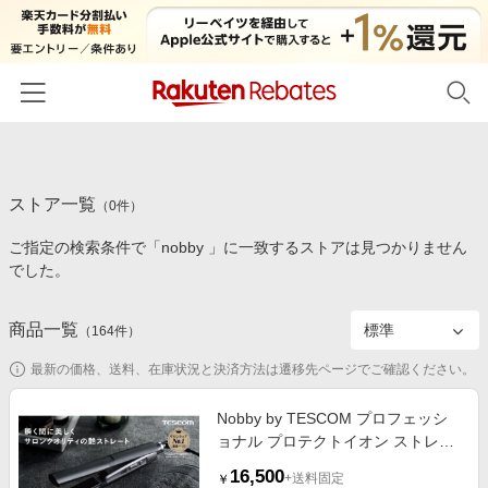
ホーム
ストア一覧
カテゴリー一覧
（
0
件）
ご指定の検索条件で「nobby 」に一致するストアは見つかりません
百貨店・総合ECモール
イベント一覧
でした。
ファッション・インナー・小物
リーベイツ注目ストア
ヘルプ
食品・スイーツ・お酒
商品一覧
（
164
件）
初回購入者限定特典
友達紹介
日用品・キッチン用品
対象ストア新規限定特典
最新の価格、送料、在庫状況と決済方法は遷移先ページでご確認ください。
コスメ・健康・医薬品
楽天IDでログイン/会員登録
新着ストアのご紹介
Nobby by TESCOM プロフェッシ
キッズ・ベビー用品
ョナル プロテクトイオン ストレー
電子書籍特集
トアイロン ブラック
家電・PC・スマホ・カメラ
16,500
楽天ペイ導入ストア
+送料固定
￥