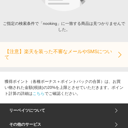
エンタメ
楽天サービス特集
スポーツ・アウトドア・ゴルフ
旅行特集
インテリア・寝具
ご指定の検索条件で「nooking」に一致する商品は見つかりませんで
わくわく夏特集
した。
ペット・花・DIY・車
とことん買い物チャレンジ
旅行・レジャー・ホテル予約
Apple公式サイト×楽天カード分割払い
生活・お役立ち
【注意】楽天を装った不審なメールやSMSについ
Qoo10メガポ
て
金融・マネー・保険
Samsung ボーナスキャンペーン
デジタルコンテンツ
週末の高還元 夏の長期版
ビジネス・その他サービス
獲得ポイント（各種ボーナス＋ポイントバックの合算）は、お買
い物された金額(税抜)の20%を上限とさせていただきます。ポイン
ト計算の詳細は
こちら
でご確認ください。
リーベイツについて
会社概要
その他のサービス