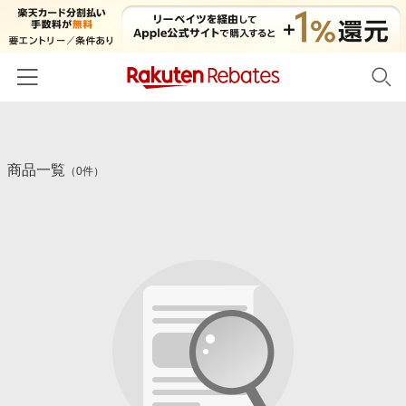
ホーム
商品一覧
カテゴリー一覧
（0件）
百貨店・総合ECモール
イベント一覧
ファッション・インナー・小物
リーベイツ注目ストア
ヘルプ
食品・スイーツ・お酒
初回購入者限定特典
友達紹介
日用品・キッチン用品
対象ストア新規限定特典
コスメ・健康・医薬品
楽天IDでログイン/会員登録
新着ストアのご紹介
キッズ・ベビー用品
電子書籍特集
家電・PC・スマホ・カメラ
楽天ペイ導入ストア