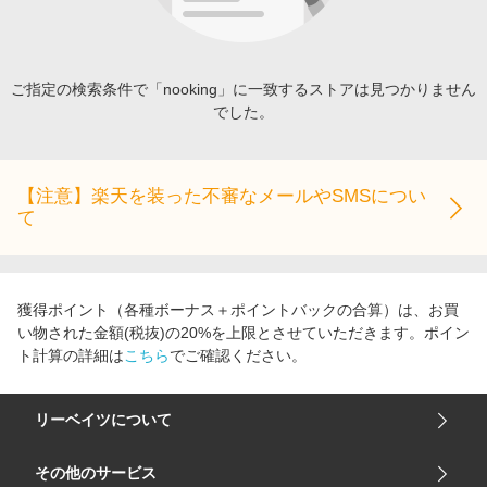
エンタメ
楽天サービス特集
スポーツ・アウトドア・ゴルフ
旅行特集
インテリア・寝具
ご指定の検索条件で「nooking」に一致するストアは見つかりません
お中元特集2026
でした。
ペット・花・DIY・車
わくわく夏特集
旅行・レジャー・ホテル予約
とことん買い物チャレンジ
生活・お役立ち
【注意】楽天を装った不審なメールやSMSについ
Apple公式サイト×楽天カード分割払い
て
金融・マネー・保険
Qoo10メガポ
デジタルコンテンツ
ビジネス・その他サービス
獲得ポイント（各種ボーナス＋ポイントバックの合算）は、お買
い物された金額(税抜)の20%を上限とさせていただきます。ポイン
ト計算の詳細は
こちら
でご確認ください。
リーベイツについて
会社概要
その他のサービス