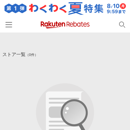
ホーム
ストア一覧
カテゴリー一覧
（0件）
百貨店・総合ECモール
イベント一覧
ファッション・インナー・小物
リーベイツ注目ストア
ヘルプ
食品・スイーツ・お酒
初回購入者限定特典
友達紹介
日用品・キッチン用品
対象ストア新規限定特典
コスメ・健康・医薬品
楽天IDでログイン/会員登録
新着ストアのご紹介
キッズ・ベビー用品
電子書籍特集
家電・PC・スマホ・カメラ
楽天ペイ導入ストア