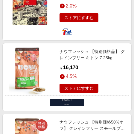
エンタメ
2.0%
楽天サービス特集
スポーツ・アウトドア・ゴルフ
旅行特集
ストアにすすむ
インテリア・寝具
わくわく夏特集
ペット・花・DIY・車
とことん買い物チャレンジ
旅行・レジャー・ホテル予約
Apple公式サイト×楽天カード分割払い
ナウフレッシュ 【特別価格品】 グ
生活・お役立ち
Qoo10メガポ
レインフリー キトン 7.25kg
金融・マネー・保険
Samsung ボーナスキャンペーン
16,170
￥
デジタルコンテンツ
週末の高還元 夏の長期版
4.5%
ビジネス・その他サービス
ストアにすすむ
ナウフレッシュ 【特別価格50%オ
フ】 グレインフリー スモールブリ