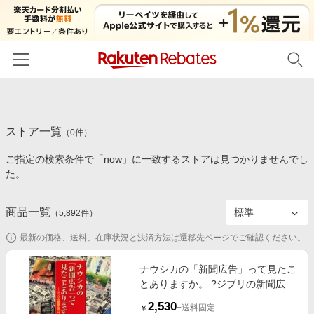
ホーム
ストア一覧
カテゴリー一覧
（
0
件）
ご指定の検索条件で「now」に一致するストアは見つかりませんでし
百貨店・総合ECモール
イベント一覧
た。
ファッション・インナー・小物
リーベイツ注目ストア
ヘルプ
食品・スイーツ・お酒
商品一覧
（
5,892
件）
初回購入者限定特典
友達紹介
日用品・キッチン用品
対象ストア新規限定特典
最新の価格、送料、在庫状況と決済方法は遷移先ページでご確認ください。
コスメ・健康・医薬品
楽天IDでログイン/会員登録
新着ストアのご紹介
ナウシカの「新聞広告」って見たこ
キッズ・ベビー用品
とありますか。 ?ジブリの新聞広告
電子書籍特集
18年史?
家電・PC・スマホ・カメラ
2,530
楽天ペイ導入ストア
+送料固定
￥