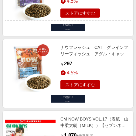
4.5%
ストアにすすむ
ナウフレッシュ CAT グレインフ
リーフィッシュ アダルトキャッ
ト お試しミニサイズ 50g
297
￥
4.5%
ストアにすすむ
CM NOW BOYS VOL.17（表紙：山
中柔太朗（M!LK））【セブンネッ
ト限定特典：日野友輔 フォトカー
1,870
+送料固定