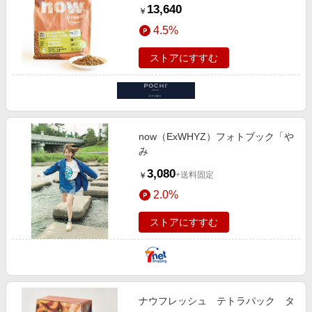
ード パピー 9.98g
13,640
￥
4.5%
ストアにすすむ
now（ExWHYZ）フォトブック「や
み
3,080
+送料固定
￥
2.0%
ストアにすすむ
ナウフレッシュ テトラパック タ