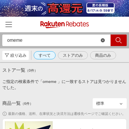
絞り込み
すべて
ストアのみ
商品のみ
ホーム
ストア一覧
カテゴリー一覧
（
0
件）
ご指定の検索条件で「omeme 」に一致するストアは見つかりません
百貨店・総合ECモール
イベント一覧
でした。
ファッション・インナー・小物
リーベイツ注目ストア
ヘルプ
食品・スイーツ・お酒
商品一覧
（
6
件）
初回購入者限定特典
友達紹介
日用品・キッチン用品
対象ストア新規限定特典
最新の価格、送料、在庫状況と決済方法は遷移先ページでご確認ください。
コスメ・健康・医薬品
楽天IDでログイン/会員登録
新着ストアのご紹介