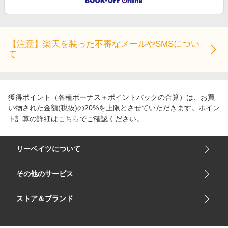
【注意】楽天を装った不審なメールやSMSについ
て
獲得ポイント（各種ボーナス＋ポイントバックの合算）は、お買
い物された金額(税抜)の20%を上限とさせていただきます。ポイン
ト計算の詳細は
こちら
でご確認ください。
リーベイツについて
会社概要
その他のサービス
ご利用ガイド
楽天市場
ストア＆ブランド
サイトマップ
楽天モバイル
ユニクロオンラインストア
リーベイツ 公式アプリ