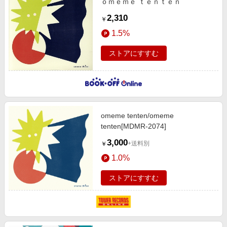
キッズ・ベビー用品
ｏｍｅｍｅ ｔｅｎｔｅｎ
電子書籍特集
2,310
家電・PC・スマホ・カメラ
￥
楽天ペイ導入ストア
1.5%
エンタメ
楽天サービス特集
スポーツ・アウトドア・ゴルフ
ストアにすすむ
旅行特集
インテリア・寝具
わくわく夏特集
ペット・花・DIY・車
とことん買い物チャレンジ
旅行・レジャー・ホテル予約
Apple公式サイト×楽天カード分割払い
omeme tenten/omeme
生活・お役立ち
Qoo10メガポ
tenten[MDMR-2074]
金融・マネー・保険
Samsung ボーナスキャンペーン
3,000
+送料別
￥
デジタルコンテンツ
週末の高還元 夏の長期版
1.0%
ビジネス・その他サービス
ストアにすすむ