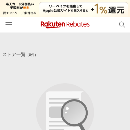
ホーム
ストア一覧
カテゴリー一覧
（0件）
百貨店・総合ECモール
イベント一覧
ファッション・インナー・小物
リーベイツ注目ストア
ヘルプ
食品・スイーツ・お酒
初回購入者限定特典
友達紹介
日用品・キッチン用品
対象ストア新規限定特典
コスメ・健康・医薬品
楽天IDでログイン/会員登録
新着ストアのご紹介
キッズ・ベビー用品
電子書籍特集
家電・PC・スマホ・カメラ
楽天ペイ導入ストア