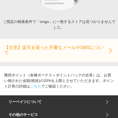
エンタメ
楽天サービス特集
スポーツ・アウトドア・ゴルフ
旅行特集
インテリア・寝具
ご指定の検索条件で「onigo」に一致するストアは見つかりませんで
わくわく夏特集
した。
ペット・花・DIY・車
とことん買い物チャレンジ
旅行・レジャー・ホテル予約
Apple公式サイト×楽天カード分割払い
生活・お役立ち
【注意】楽天を装った不審なメールやSMSについ
Qoo10メガポ
て
金融・マネー・保険
Samsung ボーナスキャンペーン
デジタルコンテンツ
週末の高還元 夏の長期版
ビジネス・その他サービス
獲得ポイント（各種ボーナス＋ポイントバックの合算）は、お買
い物された金額(税抜)の20%を上限とさせていただきます。ポイン
ト計算の詳細は
こちら
でご確認ください。
リーベイツについて
会社概要
その他のサービス