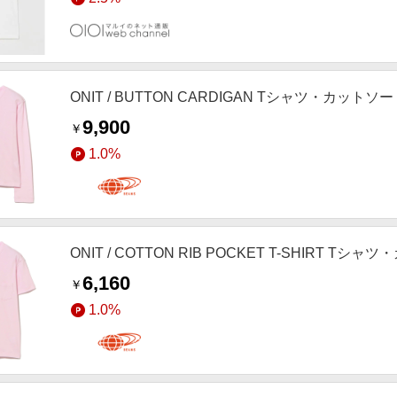
ONIT / BUTTON CARDIGAN Tシャツ・カットソー 
9,900
￥
1.0%
ONIT / COTTON RIB POCKET T-SHIRT Tシャ
6,160
￥
1.0%