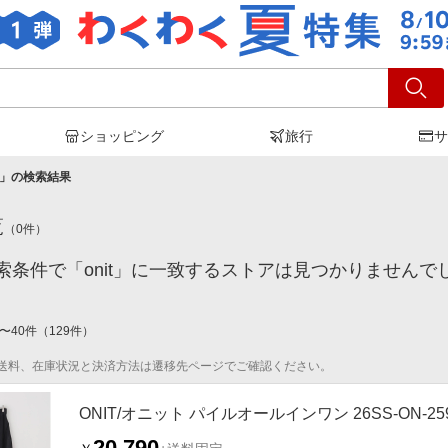
ショッピング
旅行
サ
」の検索結果
覧
（
0
件）
索条件で「onit」に一致するストアは見つかりませんで
〜
40
件
（
129
件）
送料、在庫状況と決済方法は遷移先ページでご確認ください。
ONIT/オニット パイルオールインワン 26SS-ON-2
20,790