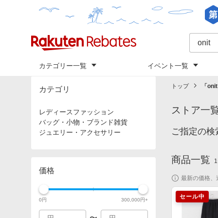
カテゴリー一覧
イベント一覧
トップ
「
onit
カテゴリ
ストア一
レディースファッション
バッグ・小物・ブランド雑貨
ご指定の検
ジュエリー・アクセサリー
商品一覧
1
価格
最新の価格、
セール中
0
円
300,000
円+
〜