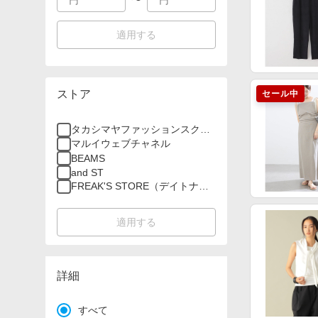
適用する
ストア
セール中
タカシマヤファッションスクエ
ア
マルイウェブチャネル
BEAMS
and ST
FREAK'S STORE（デイトナパ
ーク）
適用する
詳細
すべて