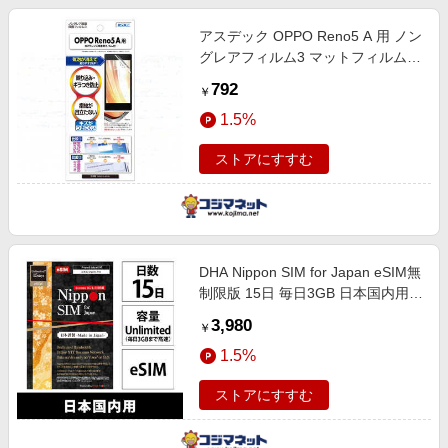
アスデック OPPO Reno5 A 用 ノン
グレアフィルム3 マットフィルム
NGBOPR5A
792
￥
1.5%
ストアにすすむ
DHA Nippon SIM for Japan eSIM無
制限版 15日 毎日3GB 日本国内用ド
コモ回線 プリペイドデータ eSIM
3,980
￥
［SMS非対応］ DHA-SIM-420
1.5%
ストアにすすむ