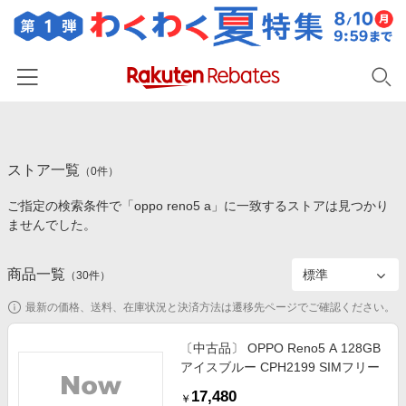
ホーム
ストア一覧
カテゴリー一覧
（
0
件）
ご指定の検索条件で「oppo reno5 a」に一致するストアは見つかり
百貨店・総合ECモール
イベント一覧
ませんでした。
ファッション・インナー・小物
リーベイツ注目ストア
ヘルプ
食品・スイーツ・お酒
商品一覧
（
30
件）
初回購入者限定特典
友達紹介
日用品・キッチン用品
対象ストア新規限定特典
最新の価格、送料、在庫状況と決済方法は遷移先ページでご確認ください。
コスメ・健康・医薬品
楽天IDでログイン/会員登録
新着ストアのご紹介
〔中古品〕 OPPO Reno5 A 128GB
キッズ・ベビー用品
アイスブルー CPH2199 SIMフリー
電子書籍特集
家電・PC・スマホ・カメラ
17,480
楽天ペイ導入ストア
￥