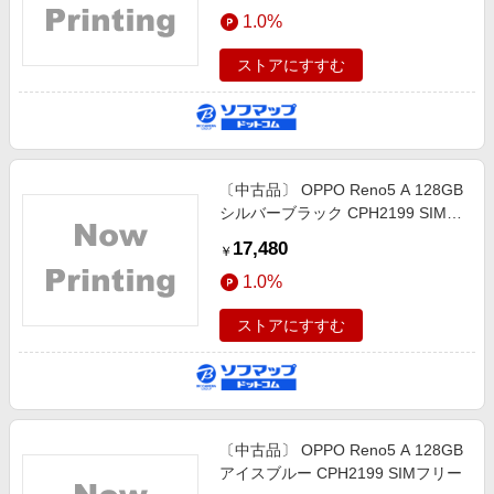
エンタメ
1.0%
楽天サービス特集
スポーツ・アウトドア・ゴルフ
旅行特集
ストアにすすむ
インテリア・寝具
お中元特集2026
ペット・花・DIY・車
わくわく夏特集
旅行・レジャー・ホテル予約
とことん買い物チャレンジ
〔中古品〕 OPPO Reno5 A 128GB
生活・お役立ち
Apple公式サイト×楽天カード分割払い
シルバーブラック CPH2199 SIMフ
金融・マネー・保険
リー
Qoo10メガポ
17,480
￥
デジタルコンテンツ
1.0%
ビジネス・その他サービス
ストアにすすむ
〔中古品〕 OPPO Reno5 A 128GB
アイスブルー CPH2199 SIMフリー