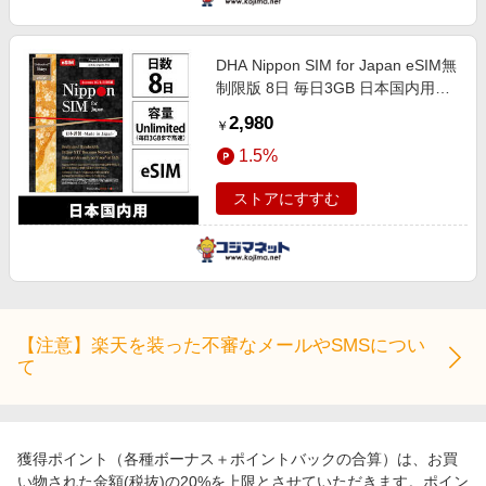
DHA Nippon SIM for Japan eSIM無
制限版 8日 毎日3GB 日本国内用ド
コモ回線 プリペイドデータ eSIM
2,980
￥
［SMS非対応］ DHA-SIM-419
1.5%
ストアにすすむ
【注意】楽天を装った不審なメールやSMSについ
て
獲得ポイント（各種ボーナス＋ポイントバックの合算）は、お買
い物された金額(税抜)の20%を上限とさせていただきます。ポイン