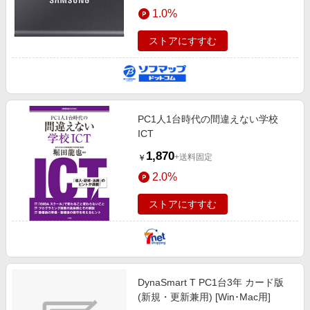
エンタメ
1.0%
楽天サービス特集
スポーツ・アウトドア・ゴルフ
旅行特集
ストアにすすむ
インテリア・寝具
わくわく夏特集
ペット・花・DIY・車
とことん買い物チャレンジ
旅行・レジャー・ホテル予約
Apple公式サイト×楽天カード分割払い
PC1人1台時代の間違えない学校
生活・お役立ち
Qoo10メガポ
ICT
金融・マネー・保険
Samsung ボーナスキャンペーン
1,870
+送料固定
￥
デジタルコンテンツ
週末の高還元 夏の長期版
2.0%
ビジネス・その他サービス
ストアにすすむ
DynaSmart T PC1台3年 カード版
(新規・更新兼用) [Win･Mac用]