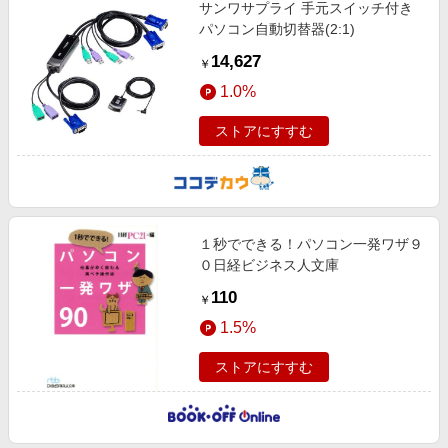
サンワサプライ 手元スイッチ付き
パソコン自動切替器(2:1)
14,627
￥
1.0%
ストアにすすむ
１秒でできる！パソコン一発ワザ９
０日経ビジネス人文庫
110
￥
1.5%
ストアにすすむ