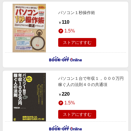
パソコン１秒操作術
110
￥
1.5%
ストアにすすむ
パソコン１台で年収１，０００万円
稼ぐ人の法則４０の共通項
220
￥
1.5%
ストアにすすむ