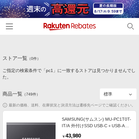
ホーム
ストア一覧
カテゴリー一覧
（
0
件）
ご指定の検索条件で「pc1」に一致するストアは見つかりませんでし
百貨店・総合ECモール
イベント一覧
た。
ファッション・インナー・小物
リーベイツ注目ストア
ヘルプ
食品・スイーツ・お酒
商品一覧
（
749
件）
初回購入者限定特典
友達紹介
日用品・キッチン用品
対象ストア新規限定特典
最新の価格、送料、在庫状況と決済方法は遷移先ページでご確認ください。
コスメ・健康・医薬品
楽天IDでログイン/会員登録
新着ストアのご紹介
SAMSUNG(サムスン) MU-PC1T0T-
キッズ・ベビー用品
IT/A 外付けSSD USB-C＋USB-A接
電子書籍特集
続 Portable SSD T7(2024年モデル)
家電・PC・スマホ・カメラ
43,980
楽天ペイ導入ストア
￥
［1TB /ポータブル型］