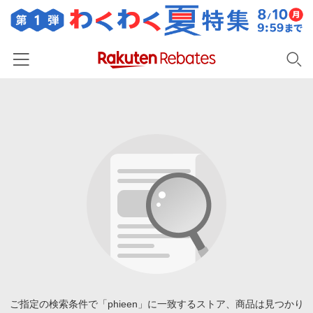
ホーム
カテゴリー一覧
百貨店・総合ECモール
イベント一覧
ファッション・インナー・小物
リーベイツ注目ストア
ヘルプ
食品・スイーツ・お酒
初回購入者限定特典
友達紹介
日用品・キッチン用品
対象ストア新規限定特典
コスメ・健康・医薬品
楽天IDでログイン/会員登録
新着ストアのご紹介
キッズ・ベビー用品
電子書籍特集
家電・PC・スマホ・カメラ
ご指定の検索条件で「phieen」に一致するストア、商品は見つかり
楽天ペイ導入ストア