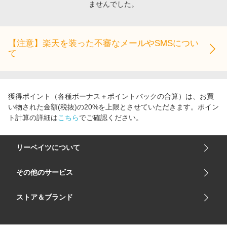
ませんでした。
エンタメ
楽天サービス特集
スポーツ・アウトドア・ゴルフ
旅行特集
インテリア・寝具
【注意】楽天を装った不審なメールやSMSについ
お中元特集2026
て
ペット・花・DIY・車
わくわく夏特集
旅行・レジャー・ホテル予約
とことん買い物チャレンジ
生活・お役立ち
Apple公式サイト×楽天カード分割払い
獲得ポイント（各種ボーナス＋ポイントバックの合算）は、お買
金融・マネー・保険
い物された金額(税抜)の20%を上限とさせていただきます。ポイン
Qoo10メガポ
ト計算の詳細は
こちら
でご確認ください。
デジタルコンテンツ
ビジネス・その他サービス
リーベイツについて
会社概要
その他のサービス
ご利用ガイド
楽天市場
ストア＆ブランド
サイトマップ
楽天モバイル
ユニクロオンラインストア
リーベイツ 公式アプリ