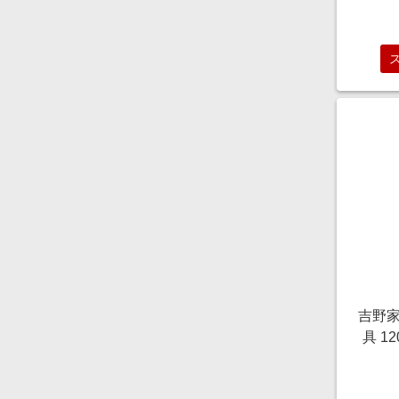
フト
り物
吉野家
具 12
【サ
の贈