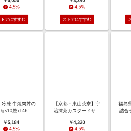
￥6,050
￥3,240
】 雑貨【季節の贈
の・お中元】[CZ-AA]
【季
4.5%
4.5%
＆ご褒美ギフト】
スイーツ
ストアにすすむ
ストアにすすむ
 冷凍 牛焼肉丼の
【京都・東山茶寮】宇
福島
0g×10袋 (L4618)
治抹茶カスタードサン
詰合せ
クワ】 惣菜【季節
ドどら焼き 6個 (L3389)
10
￥5,184
￥4,320
り物＆ご褒美ギフ
【サクワ】【直送】 ス
間：
4.5%
4.5%