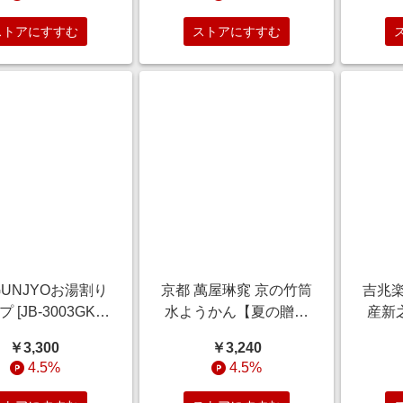
ト】
イーツ【季節の贈り物
日】
＆ご褒美ギフト】
寄せ
ストアにすすむ
ストアにすすむ
節の
 GUNJYOお湯割り
京都 萬屋琳窕 京の竹筒
吉兆楽
 [JB-3003GK]
水ようかん【夏の贈り
産新之
間ギフト】 雑貨
もの・お中元】[YJ-
りも
￥3,300
￥3,240
節の贈り物＆ご褒
TKE] スイーツ
4.5%
4.5%
美ギフト】