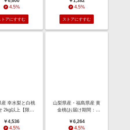
￥6,600
￥1,382
節の贈り物＆ご褒
クワ】 麺類・米・パン
4.5%
4.5%
美ギフト】
【季節の贈り物＆ご褒
美ギフト】
ストアにすすむ
ストアにすすむ
県産 幸水梨と白桃
山梨県産・福島県産 黄
 2kg以上【限定
金桃(お届け期間：
0点】【お届け期
8/21〜8/31)【夏の贈り
￥4,536
￥6,264
8月15日〜9月5
もの・お中元】 果物・
4.5%
4.5%