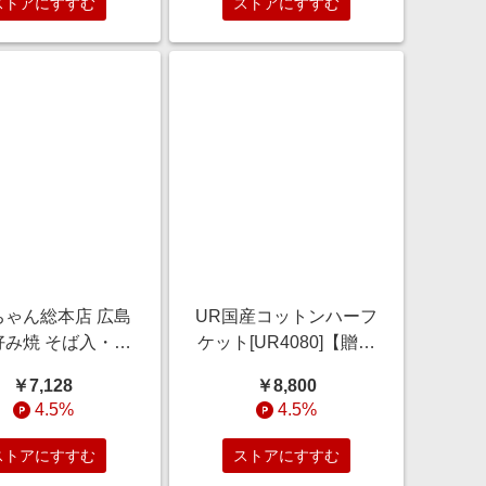
ストアにすすむ
ストアにすすむ
ちゃん総本店 広島
UR国産コットンハーフ
好み焼 そば入・カ
ケット[UR4080]【贈り
2種4枚セット【夏
ものカタログ】 雑貨
￥7,128
￥8,800
りもの・お中元】
【季節の贈り物＆ご褒
4.5%
4.5%
[GGD14] 惣菜
美ギフト】
ストアにすすむ
ストアにすすむ