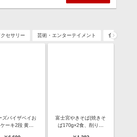
アクセサリー
芸術・エンターテイメント
食品・飲料
ーズバイザベイお
富士宮やきそば(焼きそ
ケーキ2段 黄色
ば170g×2食、削り粉
間ギフト】 雑貨
1g×2袋)×2(L6288)【サ