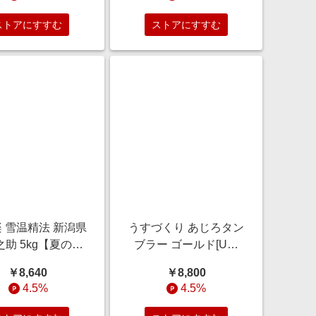
【おいしいお取り
野菜
】 果物・野菜【季
ストアにすすむ
ストアにすすむ
贈り物＆ご褒美ギ
フト】
 雪温精法 新潟県
うすづくり あじろタン
助 5kg【夏の贈
ブラー ゴールド[US-
の・お中元】 麺
8008C]【年間ギフト】
￥8,640
￥8,800
類・米・パン
雑貨【季節の贈り物＆
4.5%
4.5%
ご褒美ギフト】