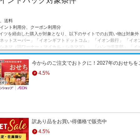
イントバック対象条件
、送料
イント利用分、クーポン利用分
イツを経由した購入が対象となり、以下のサイトでのお買い物は対象外
ネットスーパー」「イオンギフトドットコム」 「イオン銀行」 「イオ
シネマ（旧ワーナー・マイカル・シネマズ）」 「ハンコ倶楽部」 「イ
イン」「イオンバイク」「AEON de WINE」「スポーツオーソリティ」
今からのご注文でおトクに！2027年のおせち
4.5%
訳あり品をお買い得価格で販売中
4.5%