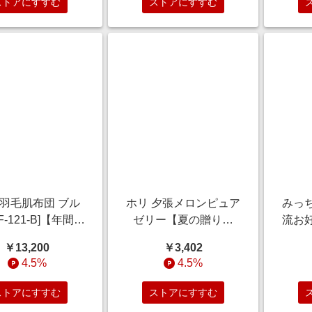
ストアにすすむ
ストアにすすむ
 羽毛肌布団 ブル
ホリ 夕張メロンピュア
みっ
F-121-B]【年間ギ
ゼリー【夏の贈りも
流お
】 雑貨【季節の贈
の・お中元】[HYPJ15]
キ入
￥13,200
￥3,402
＆ご褒美ギフト】
スイーツ
の贈
4.5%
4.5%
ストアにすすむ
ストアにすすむ