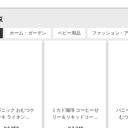
覧
ホーム・ガーデン
ベビー用品
ファッション・
ガニック おむつケ
ミカド珈琲 コーヒーゼ
バニ
ーキ ライオン
リー＆リキッドコーヒ
むつ
0004-18]【年間ギ
ーギフト【夏の贈りも
【年