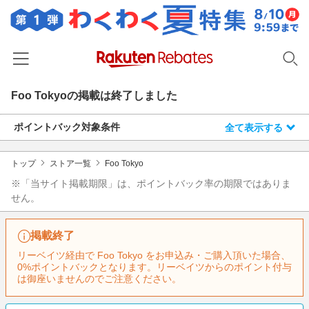
Foo Tokyo
の掲載は終了しました
ホーム
ポイントバック対象条件
全て表示する
カテゴリー一覧
百貨店・総合ECモール
イベント一覧
トップ
ストア一覧
Foo Tokyo
ファッション・インナー・小物
※「当サイト掲載期限」は、ポイントバック率の期限ではありま
リーベイツ注目ストア
ヘルプ
せん。
食品・スイーツ・お酒
初回購入者限定特典
友達紹介
日用品・キッチン用品
対象ストア新規限定特典
掲載終了
コスメ・健康・医薬品
楽天IDでログイン/会員登録
リーベイツ経由で Foo Tokyo をお申込み・ご購入頂いた場合、
新着ストアのご紹介
0%ポイントバックとなります。リーベイツからのポイント付与
キッズ・ベビー用品
は御座いませんのでご注意ください。
電子書籍特集
家電・PC・スマホ・カメラ
楽天ペイ導入ストア