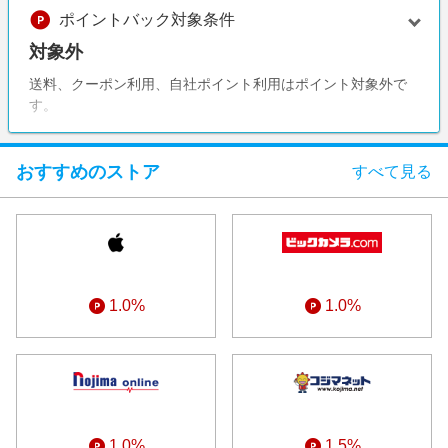
エンタメ
ポイントバック対象条件
楽天サービス特集
スポーツ・アウトドア・ゴルフ
対象外
旅行特集
インテリア・寝具
送料、クーポン利用、自社ポイント利用はポイント対象外で
お中元特集2026
す。
ペット・花・DIY・車
わくわく夏特集
旅行・レジャー・ホテル予約
とことん買い物チャレンジ
おすすめのストア
すべて見る
生活・お役立ち
Apple公式サイト×楽天カード分割払い
金融・マネー・保険
Qoo10メガポ
デジタルコンテンツ
ビジネス・その他サービス
1.0%
1.0%
1.0%
1.5%