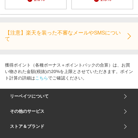
【注意】楽天を装った不審なメールやSMSについ
て
獲得ポイント（各種ボーナス＋ポイントバックの合算）は、お買
い物された金額(税抜)の20%を上限とさせていただきます。ポイン
ト計算の詳細は
こちら
でご確認ください。
リーベイツについて
会社概要
その他のサービス
ご利用ガイド
楽天市場
ストア＆ブランド
サイトマップ
楽天モバイル