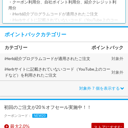
・クーポン利用分、自社ポイント利用分、紹介クレジット利
用分
・iHerb紹介プログラムコードが適用されたご注文
・iHerbサイトに記載されていないコード（YouTube上のコー
ドなど）を利用されたご注文
・購入商品の配達先が「韓国」のご注文
ポイントバックカテゴリー
注意事項
カテゴリー
ポイントバック
紹介コード以外のiHerbサイト上のプロモコード利用は、成果
対象になります。
iHerb紹介プログラムコードが適用されたご注文
対象外
「定期便」は初回お届け分のみが対象となります。
＜ポイントバック率について＞
iHerbサイトに記載されていないコード（YouTube上のコー
対象外
・はじめてお買い物される方 2.0%
ドなど）を利用されたご注文
・2回目以降のお買い物をされる方 0.5%
対象外
7
個を表示する
初回購入は、過去にiHerb(アイハーブ)【海外ストア】でお買
い物をされたことがある方は、対象外となりますのでご注意
ください。
初回のご注文が20％オフセール実施中！！
ご獲得予定ポイント数は、ご注文日から32日前後でマイペー
クーポンコード：
NEW20
ジに反映されます。
なお、ご購入後50日を過ぎたご注文についてのお問い合わせ
最大2.0%
ストアにすすむ