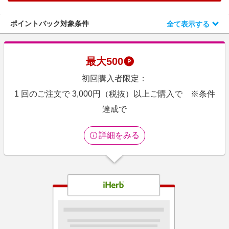
エンタメ
楽天サービス特集
スポーツ・アウトドア・ゴルフ
ポイントバック対象条件
全て表示する
旅行特集
インテリア・寝具
わくわく夏特集
ペット・花・DIY・車
最大
500
とことん買い物チャレンジ
旅行・レジャー・ホテル予約
初回購入者限定：
Apple公式サイト×楽天カード分割払い
生活・お役立ち
1 回のご注文で 3,000円（税抜）以上ご購入で ※条件
Qoo10メガポ
金融・マネー・保険
達成で
Samsung ボーナスキャンペーン
デジタルコンテンツ
週末の高還元 夏の長期版
詳細をみる
ビジネス・その他サービス