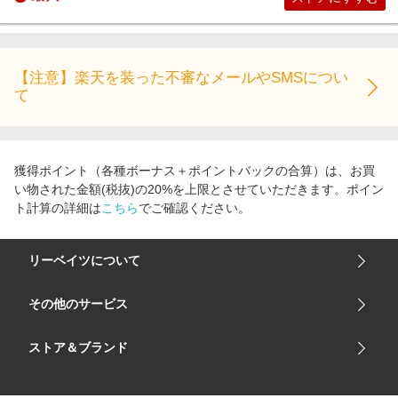
を承ることができません。ご了承ください。
※ポイント付与に関するお問い合わせをいただく際は、購入
金額(税等は除く)を日本円に換算した金額にてご連絡下さい。
リーベイツに反映される購入金額は、為替レートの影響を受
【注意】楽天を装った不審なメールやSMSについ
て
け、実際のお支払い金額と差異が生じる場合がございます。
あらかじめご了承下さい。
獲得ポイント（各種ボーナス＋ポイントバックの合算）は、お買
い物された金額(税抜)の20%を上限とさせていただきます。ポイン
ト計算の詳細は
こちら
でご確認ください。
リーベイツについて
会社概要
その他のサービス
ご利用ガイド
楽天市場
ストア＆ブランド
サイトマップ
楽天モバイル
ユニクロオンラインストア
リーベイツ 公式アプリ