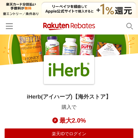
ホーム
カテゴリー一覧
百貨店・総合ECモール
イベント一覧
ファッション・インナー・小物
リーベイツ注目ストア
ヘルプ
食品・スイーツ・お酒
初回購入者限定特典
iHerb(アイハーブ)【海外ストア】
友達紹介
日用品・キッチン用品
対象ストア新規限定特典
購入で
コスメ・健康・医薬品
楽天IDでログイン/会員登録
新着ストアのご紹介
最大2.0%
キッズ・ベビー用品
電子書籍特集
家電・PC・スマホ・カメラ
楽天IDでログイン
楽天ペイ導入ストア