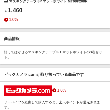
mt マスキングテープ 8P マットホワイト MT08P208R
エンタメ
楽天サービス特集
1,460
スポーツ・アウトドア・ゴルフ
￥
旅行特集
インテリア・寝具
1.0%
お中元特集2026
ペット・花・DIY・車
わくわく夏特集
旅行・レジャー・ホテル予約
とことん買い物チャレンジ
商品情報
生活・お役立ち
Apple公式サイト×楽天カード分割払い
金融・マネー・保険
貼ってはがせるマスキングテープｍｔマットホワイトの8巻セッ
Qoo10メガポ
ト。
デジタルコンテンツ
ビジネス・その他サービス
ビックカメラ.comが取り扱っている商品です
1.0%
リーベイツを経由して購入すると、楽天ポイントが還元されま
す。