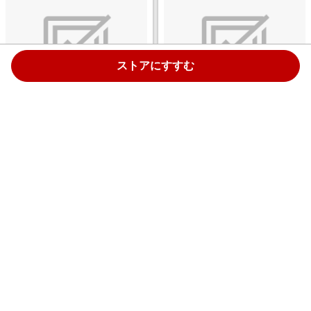
ストアにすすむ
メタルペンシル metacil(メタシ
メタルペンシル metacil(メタシ
ル) ブラック S4541120 [2H /1
ル) ホワイト S4541138 [2H /1
本]
本]
￥719
￥719
1.0%
1.0%
ストアにすすむ
ストアにすすむ