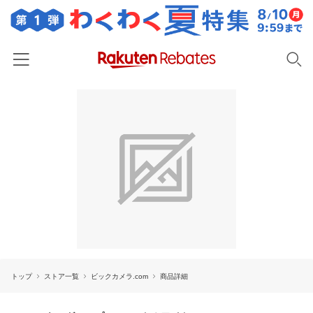
ホーム
カテゴリー一覧
百貨店・総合ECモール
イベント一覧
ファッション・インナー・小物
リーベイツ注目ストア
ヘルプ
食品・スイーツ・お酒
初回購入者限定特典
友達紹介
日用品・キッチン用品
対象ストア新規限定特典
コスメ・健康・医薬品
楽天IDでログイン/会員登録
新着ストアのご紹介
キッズ・ベビー用品
トップ
ストア一覧
ビックカメラ.com
商品詳細
電子書籍特集
家電・PC・スマホ・カメラ
楽天ペイ導入ストア