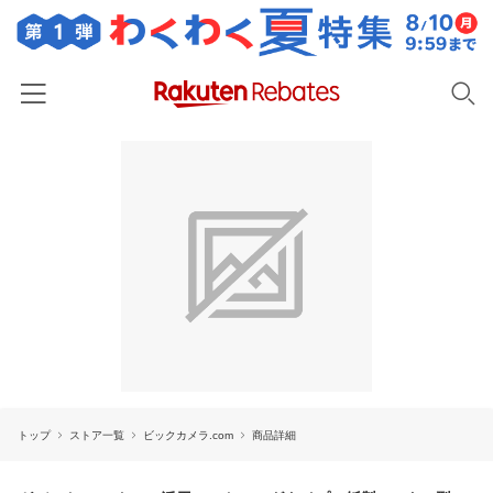
ホーム
カテゴリー一覧
百貨店・総合ECモール
イベント一覧
ファッション・インナー・小物
リーベイツ注目ストア
ヘルプ
食品・スイーツ・お酒
初回購入者限定特典
友達紹介
日用品・キッチン用品
対象ストア新規限定特典
コスメ・健康・医薬品
楽天IDでログイン/会員登録
新着ストアのご紹介
キッズ・ベビー用品
トップ
ストア一覧
ビックカメラ.com
商品詳細
電子書籍特集
家電・PC・スマホ・カメラ
楽天ペイ導入ストア