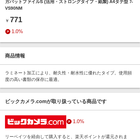
ガバットファイルS (活用・ストロングタイプ・紙製) A4タテ型 ﾌ-
エンタメ
楽天サービス特集
VS90NM
スポーツ・アウトドア・ゴルフ
旅行特集
771
￥
インテリア・寝具
お中元特集2026
1.0%
ペット・花・DIY・車
わくわく夏特集
旅行・レジャー・ホテル予約
とことん買い物チャレンジ
生活・お役立ち
商品情報
Apple公式サイト×楽天カード分割払い
金融・マネー・保険
Qoo10メガポ
ラミネート加工により、耐久性・耐水性に優れたタイプ。使用頻
デジタルコンテンツ
度の高い書類の保存に最適。
ビジネス・その他サービス
ビックカメラ.comが取り扱っている商品です
1.0%
リーベイツを経由して購入すると、楽天ポイントが還元されま