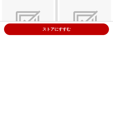
ストアにすすむ
メタルペンシル metacil(メタシ
メタルペンシル metacil(メタシ
ル) ブラック S4541120 [2H /1
ル) ホワイト S4541138 [2H /1
本]
本]
￥719
￥719
1.0%
1.0%
ストアにすすむ
ストアにすすむ