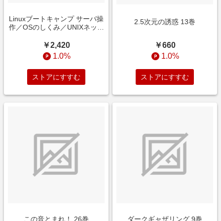
Linuxブートキャンプ サーバ操
2.5次元の誘惑 13巻
作／OSのしくみ／UNIXネット
ワーク──10年先も使える基礎
を身につける！
￥660
￥2,420
1.0%
1.0%
ストアにすすむ
ストアにすすむ
この音とまれ！ 26巻
ダークギャザリング 9巻