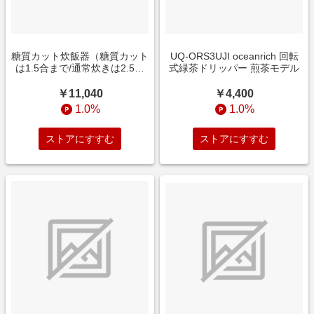
糖質カット炊飯器（糖質カット
UQ-ORS3UJI oceanrich 回転
は1.5合まで/通常炊きは2.5合
式緑茶ドリッパー 煎茶モデル
まで） NATUUL炊飯器 NL-
RC25SCA [2.5合 /マイコン]
￥11,040
￥4,400
1.0%
1.0%
ストアにすすむ
ストアにすすむ