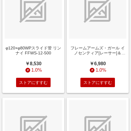
φ120×φ80WPスライド管 リン
フレームアームズ・ガール イ
ナイ FFWS-12-500
ノセンティア[レーサー]＆
NOSERU[レーシングスペック
Ver．]
￥8,530
￥6,980
1.0%
1.0%
ストアにすすむ
ストアにすすむ