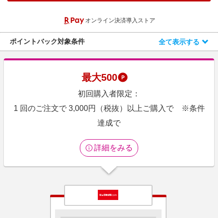
エンタメ
楽天サービス特集
オンライン決済導入ストア
スポーツ・アウトドア・ゴルフ
旅行特集
インテリア・寝具
ポイントバック対象条件
全て表示する
お中元特集2026
ペット・花・DIY・車
わくわく夏特集
旅行・レジャー・ホテル予約
とことん買い物チャレンジ
最大
500
生活・お役立ち
Apple公式サイト×楽天カード分割払い
初回購入者限定：
金融・マネー・保険
Qoo10メガポ
1 回のご注文で 3,000円（税抜）以上ご購入で ※条件
デジタルコンテンツ
達成で
ビジネス・その他サービス
詳細をみる