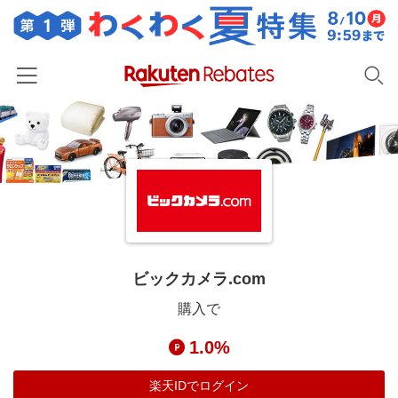
ホーム
カテゴリー一覧
百貨店・総合ECモール
イベント一覧
ファッション・インナー・小物
リーベイツ注目ストア
ヘルプ
食品・スイーツ・お酒
初回購入者限定特典
ビックカメラ.com
友達紹介
日用品・キッチン用品
対象ストア新規限定特典
購入で
コスメ・健康・医薬品
楽天IDでログイン/会員登録
新着ストアのご紹介
1.0%
キッズ・ベビー用品
電子書籍特集
家電・PC・スマホ・カメラ
楽天IDでログイン
楽天ペイ導入ストア