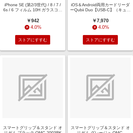
iPhone SE (第2/3世代) / 8 / 7 /
iOS＆Android両用カードリーダ
6s / 6 フィルム 10H ガラスコー
ーQubii Duo【USB-C】（キュー
ト 極薄 ブルーライトカット RT-
ビィデュオ USBタイプC） ロー
P35FT/V10
ズゴールド MKPQC-RG
￥942
￥7,970
4.0%
4.0%
ストアにすすむ
ストアにすすむ
スマートグリップ＆スタンド オ
スマートグリップ＆スタンド オ
リガミ ブラック QMC-2003BK
リガミ グレージュ QMC-