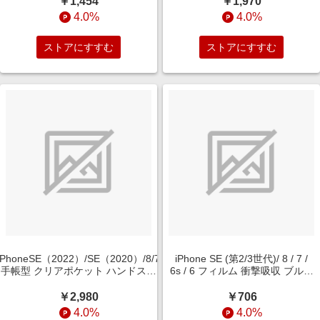
￥1,454
￥1,970
4.0%
4.0%
ストアにすすむ
ストアにすすむ
iPhoneSE（2022）/SE（2020）/8/7
iPhone SE (第2/3世代)/ 8 / 7 /
手帳型 クリアポケット ハンドスト
6s / 6 フィルム 衝撃吸収 ブルー
ラップ ルーペ付 花柄 オレンジ RT-
ライトカット 抗菌・抗ウイルス
P34ALC/FO
反射防止 RT-P35F/DK
￥2,980
￥706
4.0%
4.0%