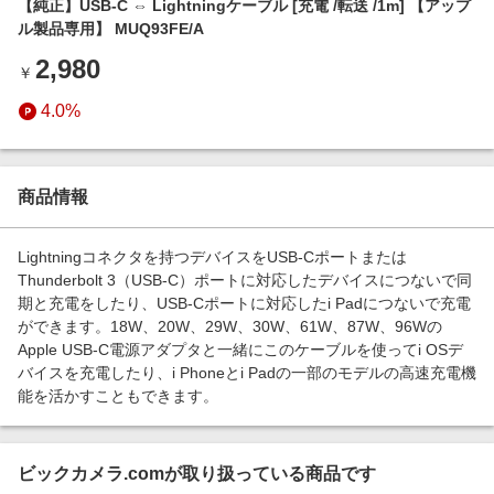
【純正】USB-C ⇔ Lightningケーブル [充電 /転送 /1m] 【アップ
エンタメ
楽天サービス特集
ル製品専用】 MUQ93FE/A
スポーツ・アウトドア・ゴルフ
旅行特集
2,980
￥
インテリア・寝具
わくわく夏特集
4.0%
ペット・花・DIY・車
とことん買い物チャレンジ
旅行・レジャー・ホテル予約
Apple公式サイト×楽天カード分割払い
生活・お役立ち
商品情報
Qoo10メガポ
金融・マネー・保険
Samsung ボーナスキャンペーン
Lightningコネクタを持つデバイスをUSB-Cポートまたは
デジタルコンテンツ
Thunderbolt 3（USB-C）ポートに対応したデバイスにつないで同
週末の高還元 夏の長期版
期と充電をしたり、USB-Cポートに対応したi Padにつないで充電
ビジネス・その他サービス
ができます。18W、20W、29W、30W、61W、87W、96Wの
Apple USB-C電源アダプタと一緒にこのケーブルを使ってi OSデ
バイスを充電したり、i Phoneとi Padの一部のモデルの高速充電機
能を活かすこともできます。
ビックカメラ.comが取り扱っている商品です