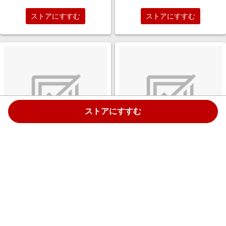
ストアにすすむ
ストアにすすむ
ストアにすすむ
iPhoneカードリーダーQubii
iPhoneカードリーダーQubii
Pro（キュービィプロ）
Pro（キュービィプロ）
iPhone/iPadバックアップ・
iPhone/iPadバックアップ・
microSD・充電・カードリーダ
microSD・充電・カードリーダ
￥6,500
￥6,502
ー・TypeA スペースグレー
ー・TypeA iPhone/iPad用ｶｰﾄﾞﾘｰ
4.0%
4.0%
MKPQS-SG
ﾀﾞｰ Q ローズゴールド MKPQS-
RG
ストアにすすむ
ストアにすすむ