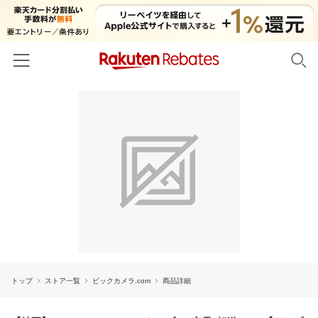
ホーム
カテゴリー一覧
百貨店・総合ECモール
イベント一覧
ファッション・インナー・小物
リーベイツ注目ストア
ヘルプ
食品・スイーツ・お酒
初回購入者限定特典
友達紹介
日用品・キッチン用品
対象ストア新規限定特典
コスメ・健康・医薬品
楽天IDでログイン/会員登録
新着ストアのご紹介
キッズ・ベビー用品
トップ
ストア一覧
ビックカメラ.com
商品詳細
電子書籍特集
家電・PC・スマホ・カメラ
楽天ペイ導入ストア