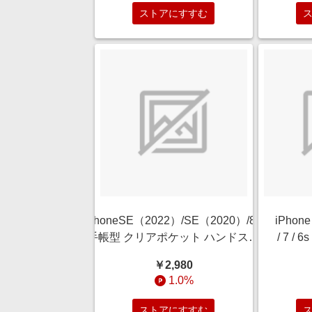
ストアにすすむ
iPhoneSE（2022）/SE（2020）/8/7
iPhone
手帳型 クリアポケット ハンドスト
/ 7 /
ラップ ルーペ付 花柄 オレンジ RT-
吸収 
￥2,980
P34ALC/FO
ト 抗
1.0%
射防止
ストアにすすむ