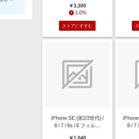
（BEAUTECH IRON
Q
￥3,300
HOLDER） RX-AG00A
1.0%
ストアにすすむ
iPhone SE (第2/3世代) /
iPhon
8 / 7 / 6s / 6 フィルム
8 / 
10H ガラスコート 衝撃
10H
￥1,040