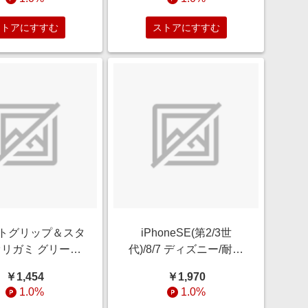
 ローズゴールド
MKPQC-RG
ストアにすすむ
ストアにすすむ
トグリップ＆スタ
iPhoneSE(第2/3世
オリガミ グリーン/
代)/8/7 ディズニー/耐衝
 QMC-2003GP
撃 ProCa ミッキー RT-
￥1,454
￥1,970
DP34AC3/MK2
1.0%
1.0%