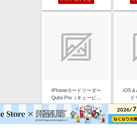
iPhoneカードリーダー
iOS＆
Qubii Pro（キュービィ
ド
プロ）iPhone/iPadバッ
Du
￥6,562
クアップ・microSD・充
オ）iO
1.0%
電・カードリーダー・
バ
TypeA iPhone/iPad用ｶｰ
micr
ストアにすすむ
ﾄﾞﾘｰﾀﾞｰ Q ローズゴール
リーダ