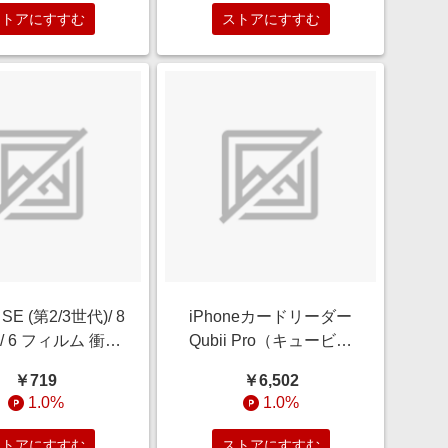
ストアにすすむ
ストアにすすむ
 SE (第2/3世代)/ 8
iPhoneカードリーダー
 6s / 6 フィルム 衝撃
Qubii Pro（キュービィ
ブルーライトカッ
プロ）iPhone/iPadバッ
￥719
￥6,502
菌・抗ウイルス 反
クアップ・microSD・充
1.0%
1.0%
 RT-P35F/DK
電・カードリーダー・
TypeA スペースグレー
ストアにすすむ
ストアにすすむ