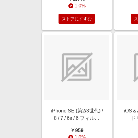
吸収 ブルーライトカッ
光沢 
1.0%
ト 光沢 RT-P35FT/V12
ストアにすすむ
iPhone SE (第2/3世代) /
iOS＆
8 / 7 / 6s / 6 フィルム
ド
10H ガラスコート 極薄
Duo【
￥959
ブルーライトカット RT-
ビィデ
1.0%