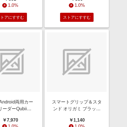
RT-P35FT/T10
反射防止 RT-P35FT/U10
1.0%
1.0%
ストアにすすむ
ストアにすすむ
Android両用カー
スマートグリップ＆スタ
リーダーQubii
ンド オリガミ ブラック
USB-C】（キュー
QMC-2003BK
￥7,970
￥1,140
ュオ USBタイプ
1.0%
1.0%