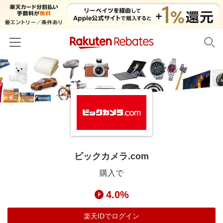
ホーム
カテゴリー一覧
百貨店・総合ECモール
イベント一覧
ファッション・インナー・小物
リーベイツ注目ストア
ヘルプ
食品・スイーツ・お酒
初回購入者限定特典
ビックカメラ.com
友達紹介
日用品・キッチン用品
対象ストア新規限定特典
購入で
コスメ・健康・医薬品
楽天IDでログイン/会員登録
新着ストアのご紹介
4.0%
キッズ・ベビー用品
電子書籍特集
家電・PC・スマホ・カメラ
楽天IDでログイン
楽天ペイ導入ストア