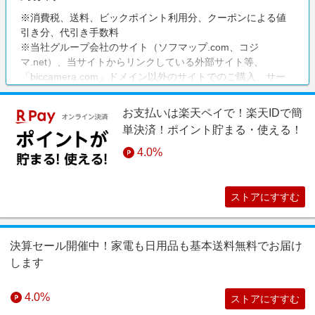
※消費税、送料、ビックポイント利用分、クーポンによる値
引き分、代引き手数料
※当社グループ会社のサイト（ソフマップ.com、コジ
マ.net）、当サイトからリンクしている外部サイト等、
「biccamera.com」ドメイン以外のサイトでのご購入、サー
ビス（商品の店舗取り置き）、ビック酒販、ビックカメラリ
フォーム
お支払いは楽天ペイで！楽天IDで簡
単決済！ポイント貯まる・使える！
4.0%
ストアにすすむ
決算セール開催中！家電も日用品も基本送料無料でお届け
します
4.0%
ストアにすすむ