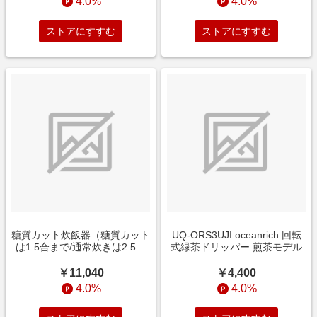
4.0%
4.0%
Delivery対応]
ストアにすすむ
ストアにすすむ
糖質カット炊飯器（糖質カット
UQ-ORS3UJI oceanrich 回転
は1.5合まで/通常炊きは2.5合
式緑茶ドリッパー 煎茶モデル
まで） NATUUL炊飯器 NL-
RC25SCA [2.5合 /マイコン]
￥11,040
￥4,400
4.0%
4.0%