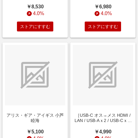
NOSERU[レーシングスペック
Ver．]
￥8,530
￥6,980
4.0%
4.0%
ストアにすすむ
ストアにすすむ
アリス・ギア・アイギス 小芦
［USB-C オス→メス HDMI /
睦海
LAN / USB-Aｘ2 / USB-Cｘ2]
USB PD対応 53W ドッキング
ステーション グレー
￥5,100
￥4,990
A8365NA1 [USB Power