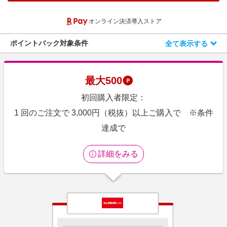
エンタメ
楽天サービス特集
オンライン決済導入ストア
スポーツ・アウトドア・ゴルフ
旅行特集
インテリア・寝具
ポイントバック対象条件
全て表示する
わくわく夏特集
ペット・花・DIY・車
とことん買い物チャレンジ
旅行・レジャー・ホテル予約
Apple公式サイト×楽天カード分割払い
最大
500
生活・お役立ち
Qoo10メガポ
初回購入者限定：
金融・マネー・保険
Samsung ボーナスキャンペーン
1 回のご注文で 3,000円（税抜）以上ご購入で ※条件
デジタルコンテンツ
達成で
週末の高還元 夏の長期版
ビジネス・その他サービス
詳細をみる