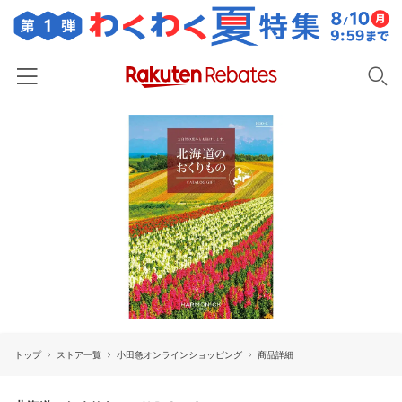
ホーム
カテゴリー一覧
百貨店・総合ECモール
イベント一覧
ファッション・インナー・小物
リーベイツ注目ストア
ヘルプ
食品・スイーツ・お酒
初回購入者限定特典
友達紹介
日用品・キッチン用品
対象ストア新規限定特典
コスメ・健康・医薬品
楽天IDでログイン/会員登録
新着ストアのご紹介
キッズ・ベビー用品
トップ
ストア一覧
小田急オンラインショッピング
商品詳細
電子書籍特集
家電・PC・スマホ・カメラ
楽天ペイ導入ストア