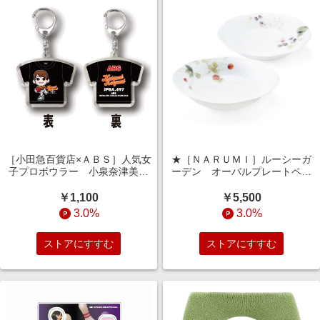
［小田急百貨店×ＡＢＳ］人気女
★［ＮＡＲＵＭＩ］ルーシーガ
子プロボウラー 小泉奈津美
ーデン オーバルプレートペア
キャラＴシャツキーホルダー
アソート
￥1,100
￥5,500
3.0%
3.0%
ストアにすすむ
ストアにすすむ