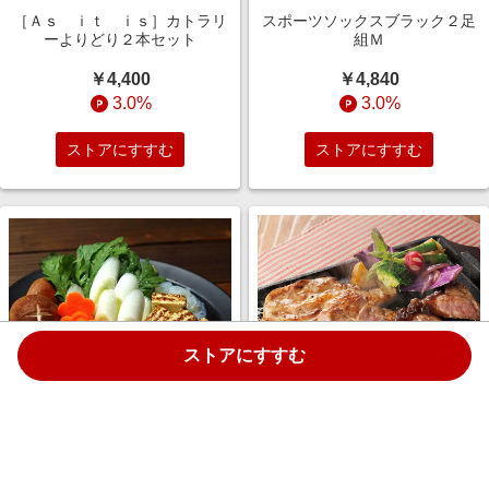
［Ａｓ ｉｔ ｉｓ］カトラリ
スポーツソックスブラック２足
ーよりどり２本セット
組Ｍ
￥4,400
￥4,840
3.0%
3.0%
ストアにすすむ
ストアにすすむ
ストアにすすむ
三重県産さくらポーク肩ロース
黒毛和牛すき焼き肉