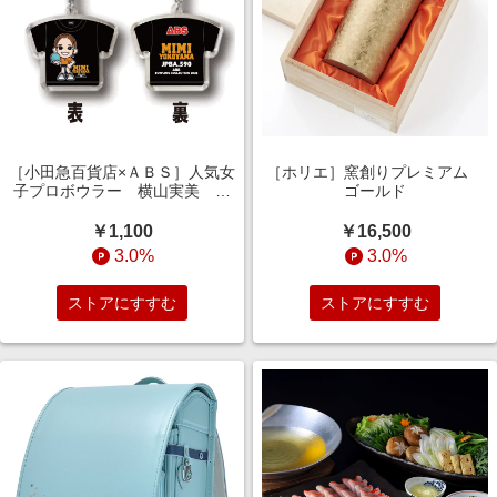
［小田急百貨店×ＡＢＳ］人気女
［ホリエ］窯創りプレミアム
子プロボウラー 横山実美 キ
ゴールド
ャラＴシャツキーホルダー
￥1,100
￥16,500
3.0%
3.0%
ストアにすすむ
ストアにすすむ