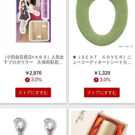
［小田急百貨店×ＡＢＳ］人気女
★［ＳＥＡＴ ＣＯＶＥＲ］ニ
子プロボウラー 久保田彩花
ューコーディネートシートカバ
アクリルスタンド
ー 暖房・洗浄便座用０１５
￥2,970
￥1,320
3.0%
3.0%
ストアにすすむ
ストアにすすむ