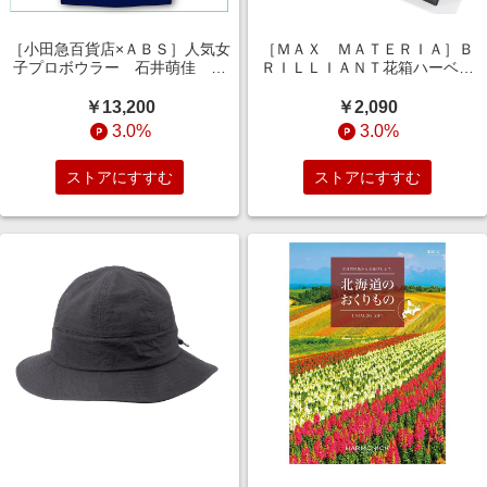
［小田急百貨店×ＡＢＳ］人気女
［ＭＡＸ ＭＡＴＥＲＩＡ］Ｂ
子プロボウラー 石井萌佳 限
ＲＩＬＬＩＡＮＴ花箱ハーベス
定Ｖネックゲームシャツ Ｍ
ト ハンドタオル グレー
￥13,200
￥2,090
3.0%
3.0%
ストアにすすむ
ストアにすすむ