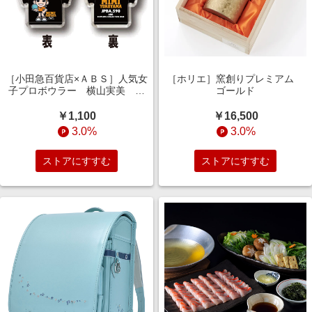
［小田急百貨店×ＡＢＳ］人気女
［ホリエ］窯創りプレミアム
子プロボウラー 横山実美 キ
ゴールド
ャラＴシャツキーホルダー
￥1,100
￥16,500
3.0%
3.0%
ストアにすすむ
ストアにすすむ