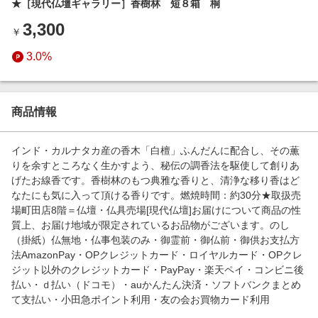
★［現代仏壇ギャラリー］香樹林 短８箱 桐
エンタメ
楽天サービス特集
3,300
スポーツ・アウトドア・ゴルフ
￥
旅行特集
インテリア・寝具
3.0%
わくわく夏特集
ペット・花・DIY・車
とことん買い物チャレンジ
旅行・レジャー・ホテル予約
Apple公式サイト×楽天カード分割払い
商品情報
生活・お役立ち
Qoo10メガポ
金融・マネー・保険
インド・カルナタカ産の香木「白檀」ふんだんに配合し、その薫
Samsung ボーナスキャンペーン
りを余すところなく生かすよう、秘伝の調香法を駆使して創りあ
デジタルコンテンツ
げたお線香です。香樹林のもつ典雅な香りと、清浄な移り香はど
週末の高還元 夏の長期版
なたにも気に入って頂ける香りです。燃焼時間：約30分★取扱売
ビジネス・その他サービス
場町田店8階＝仏壇・仏具売場[現代仏壇]お届けについて商品の性
質上、お届け地域が限定されているお品物がございます。のし
（掛紙）仏無地・仏事包装のみ・御霊前・御仏前・御供お支払方
法AmazonPay・OPクレジットカード・ロイヤルカード・OPクレ
ジット以外のクレジットカード・PayPay・楽天ペイ・コンビニ後
払い・ｄ払い（ドコモ）・auかんたん決済・ソフトバンクまとめ
て支払い・小田急ポイント利用・友の会お買物カード利用