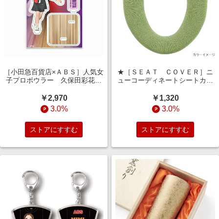
［小田急百貨店×ＡＢＳ］人気女
★［ＳＥＡＴ ＣＯＶＥＲ］ニ
子プロボウラー 久保田彩花
ューコーディネートシートカバ
アクリルスタンド
ー 暖房・洗浄便座用０１５
￥2,970
￥1,320
3.0%
3.0%
ストアにすすむ
ストアにすすむ