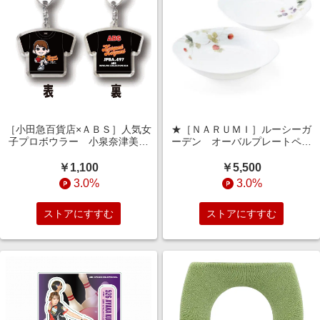
［小田急百貨店×ＡＢＳ］人気女
★［ＮＡＲＵＭＩ］ルーシーガ
子プロボウラー 小泉奈津美
ーデン オーバルプレートペア
キャラＴシャツキーホルダー
アソート
￥1,100
￥5,500
3.0%
3.0%
ストアにすすむ
ストアにすすむ