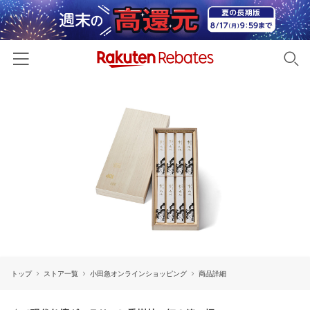
ホーム
カテゴリー一覧
百貨店・総合ECモール
イベント一覧
ファッション・インナー・小物
リーベイツ注目ストア
ヘルプ
食品・スイーツ・お酒
初回購入者限定特典
友達紹介
日用品・キッチン用品
対象ストア新規限定特典
コスメ・健康・医薬品
楽天IDでログイン/会員登録
新着ストアのご紹介
キッズ・ベビー用品
トップ
ストア一覧
小田急オンラインショッピング
商品詳細
電子書籍特集
家電・PC・スマホ・カメラ
楽天ペイ導入ストア