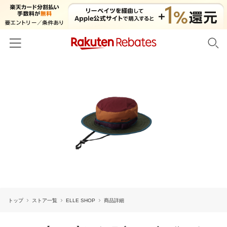
ホーム
カテゴリー一覧
百貨店・総合ECモール
イベント一覧
ファッション・インナー・小物
リーベイツ注目ストア
ヘルプ
食品・スイーツ・お酒
初回購入者限定特典
友達紹介
日用品・キッチン用品
対象ストア新規限定特典
コスメ・健康・医薬品
楽天IDでログイン/会員登録
新着ストアのご紹介
キッズ・ベビー用品
トップ
ストア一覧
ELLE SHOP
商品詳細
電子書籍特集
家電・PC・スマホ・カメラ
楽天ペイ導入ストア