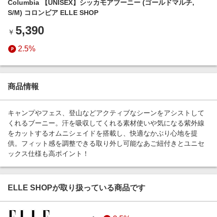
Columbia 【UNISEX】シッカモアブーニー (ゴールドマルチ,
エンタメ
楽天サービス特集
S/M) コロンビア ELLE SHOP
スポーツ・アウトドア・ゴルフ
旅行特集
5,390
￥
インテリア・寝具
わくわく夏特集
2.5%
ペット・花・DIY・車
とことん買い物チャレンジ
旅行・レジャー・ホテル予約
Apple公式サイト×楽天カード分割払い
生活・お役立ち
商品情報
Qoo10メガポ
金融・マネー・保険
Samsung ボーナスキャンペーン
キャンプやフェス、登山などアクティブなシーンをアシストして
デジタルコンテンツ
くれるブーニー。汗を吸収してくれる素材使いや気になる紫外線
週末の高還元 夏の長期版
をカットするオムニシェイドを搭載し、快適なかぶり心地を提
ビジネス・その他サービス
供。フィット感を調整できる取り外し可能なあご紐付きとユニセ
ックス仕様も高ポイント！
ELLE SHOPが取り扱っている商品です