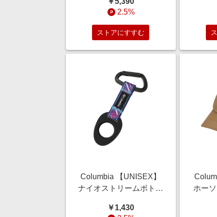
￥5,390
ンビア ELLE SHOP
O/S)
2.5%
ストアにすすむ
Columbia 【UNISEX】
Colu
ナイオストリームボトル
ホーソ
ホルダー (ピンク, O/S)
ジュ,
￥1,430
コロンビア ELLE SHOP