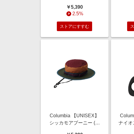
イビーメランジ, S/M) コ
イビーメ
￥5,390
ロンビア ELLE SHOP
ロンビ
2.5%
ストアにすすむ
Columbia 【UNISEX】
Colu
シッカモアブーニー (ゴ
ナイオ
ールドマルチ, L/XL) コロ
ホルダ