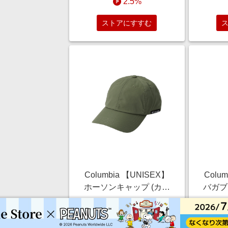
2.5%
ストアにすすむ
Columbia 【UNISEX】
Colu
ホーソンキャップ (カー
バガブ
キ, O/S) コロンビア
ック,
￥5,060
ELLE SHOP
2.5%