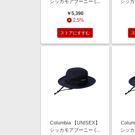
シッカモアブーニー (ブ
シッカ
ラウンマルチ, L/XL) コロ
リーン,
￥5,390
ンビア ELLE SHOP
2.5%
ストアにすすむ
Columbia 【UNISEX】
Colu
シッカモアブーニー (ネ
シッカ