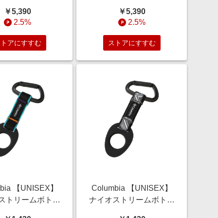
ランジ, L/XL) コ
ールドマルチ, S/M) コロ
￥5,390
￥5,390
ア ELLE SHOP
ンビア ELLE SHOP
2.5%
2.5%
ストアにすすむ
ストアにすすむ
mbia 【UNISEX】
Columbia 【UNISEX】
ストリームボトル
ナイオストリームボトル
ー (ブラック3,
ホルダー (グレー, O/S)