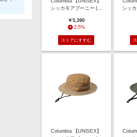
Columbia 【UNISEX】
Colu
シッカモアブーニー (ブ
シッカ
ラック, S/M) コロンビア
ラック,
￥5,390
ELLE SHOP
2.5%
ストアにすすむ
Columbia 【UNISEX】
Colu