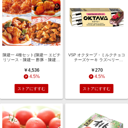
陳建一 4種セット(陳建一 エビチ
VSP オクターブ・ミルクチョコ
リソース・陳建一 酢豚・陳建一
チーズケーキ ラズべリー
本格八宝菜・陳建一 麻婆豆腐)
40g【＠FROZEN】 スイーツ
(L5759)【サクワ】 惣菜【季節
【季節の贈り物＆ご褒美ギフ
￥4,536
￥270
の贈り物＆ご褒美ギフト】
ト】
4.5%
4.5%
ストアにすすむ
ストアにすすむ