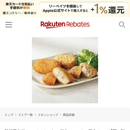
ホーム
カテゴリー一覧
百貨店・総合ECモール
イベント一覧
ファッション・インナー・小物
リーベイツ注目ストア
ヘルプ
食品・スイーツ・お酒
初回購入者限定特典
友達紹介
日用品・キッチン用品
対象ストア新規限定特典
コスメ・健康・医薬品
楽天IDでログイン/会員登録
新着ストアのご紹介
キッズ・ベビー用品
トップ
ストア一覧
イオンショップ
商品詳細
電子書籍特集
家電・PC・スマホ・カメラ
楽天ペイ導入ストア