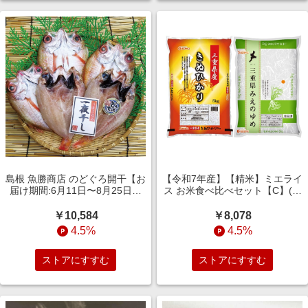
島根 魚勝商店 のどぐろ開干【お
【令和7年産】【精米】ミエライ
届け期間:6月11日〜8月25日】
ス お米食べ比べセット【C】(三
【旬鮮便】【NN】 魚介・海産
重県産きぬひかり5kg×1・三重
物【季節の贈り物＆ご褒美ギフ
県産みえのゆめ5kg×1)【CB】
￥10,584
￥8,078
ト】
麺類・米・パン【季節の贈り物
4.5%
4.5%
＆ご褒美
ストアにすすむ
ストアにすすむ