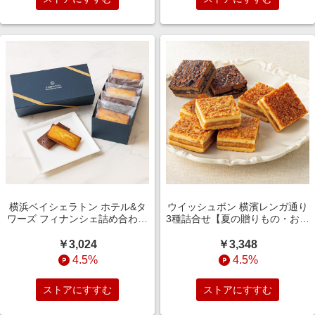
横浜ベイシェラトン ホテル&タ
ウイッシュボン 横濱レンガ通り
ワーズ フィナンシェ詰め合わせ
3種詰合せ【夏の贈りもの・お中
2種5個入り 【おいしいお取り寄
元】 スイーツ
せ】 スイーツ【季節の贈り物＆
￥3,024
￥3,348
ご褒美ギフト】
4.5%
4.5%
ストアにすすむ
ストアにすすむ