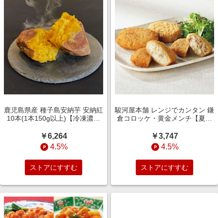
鹿児島県産 種子島安納芋 安納紅
駿河屋本舗 レンジでカンタン 鎌
10本(1本150g以上)【冷凍濃蜜
倉コロッケ・黄金メンチ【夏の
芋】【NN】 果物・野菜【季節
贈りもの・お中元】[SH-MC2]
の贈り物＆ご褒美ギフト】
惣菜
￥6,264
￥3,747
4.5%
4.5%
ストアにすすむ
ストアにすすむ