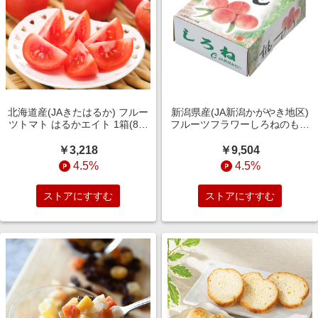
北海道産(JAきたはるか) フルー
新潟県産(JA新潟かがやき地区)
ツトマト はるかエイト 1箱(8〜
フルーツフラワーしろねのもも
15玉)【限定200点】【お届け期
一糖賞 4.8kg以上(16〜20玉)
間：7月1日〜9月10日】【おい
【お届け期間:7月21日〜9月5
￥3,218
￥9,504
しいお取り寄せ】 果物・野菜
日】【KN】 果物・野菜【季節
4.5%
4.5%
【季節の贈
の贈り物＆ご
ストアにすすむ
ストアにすすむ