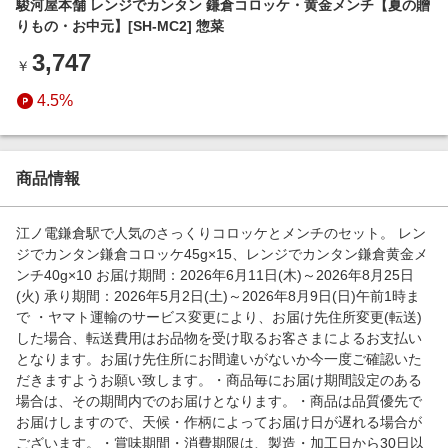
駿河屋本舗 レンジでカンタン 鎌倉コロッケ・黄金メンチ【夏の贈
エンタメ
楽天サービス特集
りもの・お中元】[SH-MC2] 惣菜
スポーツ・アウトドア・ゴルフ
旅行特集
3,747
￥
インテリア・寝具
わくわく夏特集
4.5%
ペット・花・DIY・車
とことん買い物チャレンジ
旅行・レジャー・ホテル予約
Apple公式サイト×楽天カード分割払い
生活・お役立ち
商品情報
Qoo10メガポ
金融・マネー・保険
Samsung ボーナスキャンペーン
江ノ電鎌倉駅で人気のさっくりコロッケとメンチのセット。 レン
デジタルコンテンツ
ジでカンタン鎌倉コロッケ45g×15、レンジでカンタン鎌倉黄金メ
週末の高還元 夏の長期版
ンチ40g×10 お届け期間：2026年6月11日(木)～2026年8月25日
ビジネス・その他サービス
(火) 承り期間：2026年5月2日(土)～2026年8月9日(日)午前1時ま
で ・ヤマト運輸のサービス変更により、お届け先住所変更(転送)
した場合、転送費用はお品物を受け取るお客さまによるお支払い
となります。お届け先住所にお間違いがないか今一度ご確認いた
だきますようお願い致します。・商品毎にお届け期間設定のある
場合は、その期間内でのお届けとなります。・商品は品質優先で
お届けしますので、天候・作柄によってお届け日が遅れる場合が
ございます。・賞味期間・消費期限は、製造・加工日から30日以