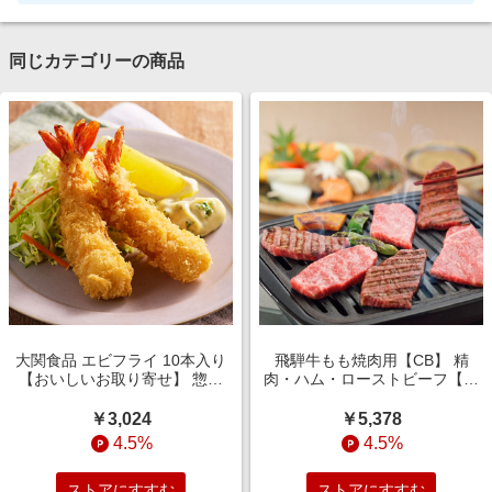
同じカテゴリーの商品
大関食品 エビフライ 10本入り
飛騨牛もも焼肉用【CB】 精
【おいしいお取り寄せ】 惣菜
肉・ハム・ローストビーフ【季
【季節の贈り物＆ご褒美ギフ
節の贈り物＆ご褒美ギフト】
ト】
￥3,024
￥5,378
4.5%
4.5%
ストアにすすむ
ストアにすすむ