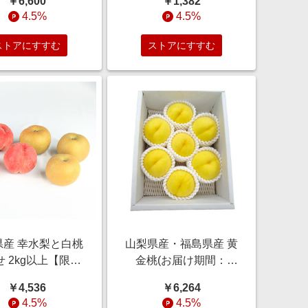
￥6,600
￥1,382
節の贈り物＆ご褒
クワ】 麺類・米・パン
4.5%
4.5%
美ギフト】
【季節の贈り物＆ご褒
美ギフト】
ストアにすすむ
ストアにすすむ
県産 幸水梨と白桃
山梨県産・福島県産 黄
 2kg以上【限定
金桃(お届け期間：
0点】【お届け期
8/21〜8/31)【夏の贈り
￥4,536
￥6,264
8月15日〜9月5
もの・お中元】 果物・
4.5%
4.5%