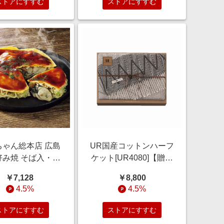
ストアにすすむ
ストアにすすむ
ちゃん総本店 広島
UR国産コットンハーフ
好み焼 そば入・カ
ケット[UR4080]【贈り
2種4枚セット【夏
ものカタログ】 雑貨
￥7,128
￥8,800
りもの・お中元】
【季節の贈り物＆ご褒
4.5%
4.5%
[GGD14] 惣菜
美ギフト】
ストアにすすむ
ストアにすすむ