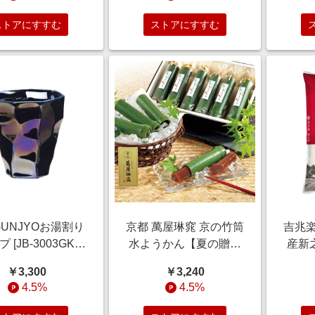
ト】
イーツ【季節の贈り物
日】
＆ご褒美ギフト】
寄せ
ストアにすすむ
ストアにすすむ
節の
 GUNJYOお湯割り
京都 萬屋琳窕 京の竹筒
吉兆楽
 [JB-3003GK]
水ようかん【夏の贈り
産新之
間ギフト】 雑貨
もの・お中元】[YJ-
りも
￥3,300
￥3,240
節の贈り物＆ご褒
TKE] スイーツ
4.5%
4.5%
美ギフト】