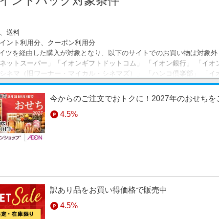
イントバック対象条件
、送料
イント利用分、クーポン利用分
イツを経由した購入が対象となり、以下のサイトでのお買い物は対象外
ネットスーパー」「イオンギフトドットコム」 「イオン銀行」 「イオ
シネマ（旧ワーナー・マイカル・シネマズ）」 「ハンコ倶楽部」 「イ
イン」「イオンバイク」「AEON de WINE」「スポーツオーソリティ」
今からのご注文でおトクに！2027年のおせち
4.5%
訳あり品をお買い得価格で販売中
4.5%