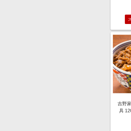
フト
り物
吉野家
具 12
【サ
の贈