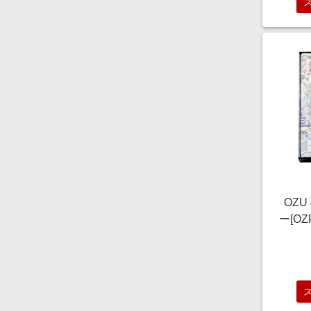
OZU
ー[OZ
フト
り物