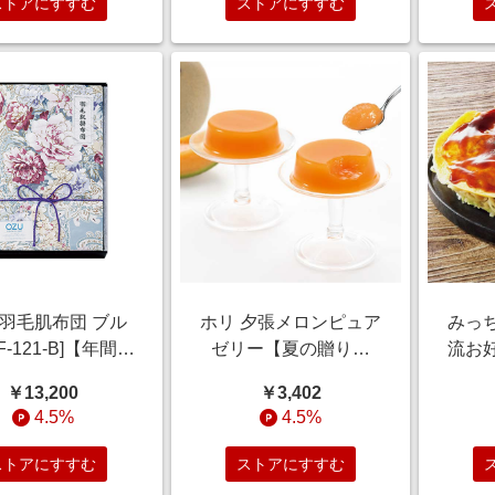
ストアにすすむ
ストアにすすむ
 羽毛肌布団 ブル
ホリ 夕張メロンピュア
みっ
F-121-B]【年間ギ
ゼリー【夏の贈りも
流お
】 雑貨【季節の贈
の・お中元】[HYPJ15]
キ入
￥13,200
￥3,402
＆ご褒美ギフト】
スイーツ
の贈
4.5%
4.5%
ストアにすすむ
ストアにすすむ