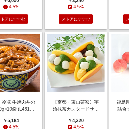
￥6,050
￥3,240
】 雑貨【季節の贈
の・お中元】[CZ-AA]
【季
4.5%
4.5%
＆ご褒美ギフト】
スイーツ
ストアにすすむ
ストアにすすむ
 冷凍 牛焼肉丼の
【京都・東山茶寮】宇
福島
0g×10袋 (L4618)
治抹茶カスタードサン
詰合せ
クワ】 惣菜【季節
ドどら焼き 6個 (L3389)
10
￥5,184
￥4,320
り物＆ご褒美ギフ
【サクワ】【直送】 ス
間：
4.5%
4.5%