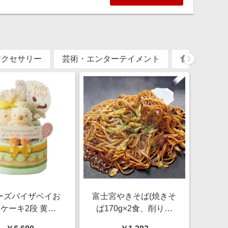
アクセサリー
芸術・エンターテイメント
食品・飲料
ーズバイザベイお
富士宮やきそば(焼きそ
ケーキ2段 黄色
ば170g×2食、削り粉
間ギフト】 雑貨
1g×2袋)×2(L6288)【サ