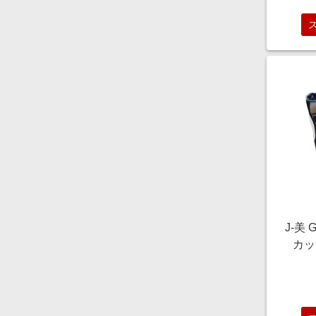
J-美
カップ
【年
【季