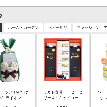
覧
ホーム・ガーデン
ベビー用品
ファッション・
ガニック おむつケ
ミカド珈琲 コーヒーゼ
バニ
ーキ ライオン
リー＆リキッドコーヒ
むつ
0004-18]【年間ギ
ーギフト【夏の贈りも
【年