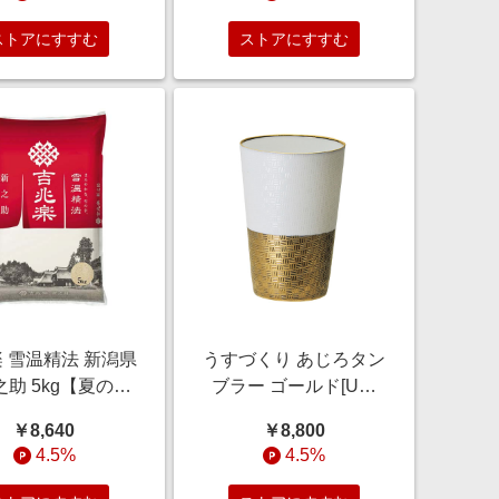
【おいしいお取り
野菜
】 果物・野菜【季
ストアにすすむ
ストアにすすむ
贈り物＆ご褒美ギ
フト】
 雪温精法 新潟県
うすづくり あじろタン
助 5kg【夏の贈
ブラー ゴールド[US-
の・お中元】 麺
8008C]【年間ギフト】
￥8,640
￥8,800
類・米・パン
雑貨【季節の贈り物＆
4.5%
4.5%
ご褒美ギフト】