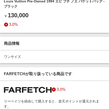
Louis Vuitton Pre-Owned 1994 エピ プチ ノエ バケットバッグ -
エンタメ
楽天サービス特集
ブラック
スポーツ・アウトドア・ゴルフ
旅行特集
130,000
￥
インテリア・寝具
わくわく夏特集
3.0%
ペット・花・DIY・車
50万ポイント山分けキャンペーン
旅行・レジャー・ホテル予約
とことん買い物チャレンジ
生活・お役立ち
商品情報
Apple公式サイト×楽天カード分割払い
金融・マネー・保険
Samsung ボーナスキャンペーン
ワンサイズ
デジタルコンテンツ
週末の高還元 夏の長期版
ビジネス・その他サービス
FARFETCHが取り扱っている商品です
3.0%
リーベイツを経由して購入すると、楽天ポイントが還元されま
す。