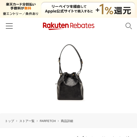
ホーム
カテゴリー一覧
百貨店・総合ECモール
イベント一覧
ファッション・インナー・小物
リーベイツ注目ストア
ヘルプ
食品・スイーツ・お酒
初回購入者限定特典
友達紹介
日用品・キッチン用品
対象ストア新規限定特典
コスメ・健康・医薬品
楽天IDでログイン/会員登録
新着ストアのご紹介
キッズ・ベビー用品
トップ
ストア一覧
FARFETCH
商品詳細
電子書籍特集
家電・PC・スマホ・カメラ
楽天ペイ導入ストア