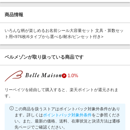
エンタメ
楽天サービス特集
スポーツ・アウトドア・ゴルフ
商品情報
旅行特集
インテリア・寝具
わくわく夏特集
いろんな柄が楽しめるお名前シール大容量セット 文具・算数セッ
ペット・花・DIY・車
とことん買い物チャレンジ
ト用<976枚/6タイプから選べる/耐水/ピンセット付き>
旅行・レジャー・ホテル予約
Apple公式サイト×楽天カード分割払い
生活・お役立ち
Qoo10メガポ
ベルメゾンが取り扱っている商品です
金融・マネー・保険
Samsung ボーナスキャンペーン
デジタルコンテンツ
週末の高還元 夏の長期版
1.0%
ビジネス・その他サービス
リーベイツを経由して購入すると、楽天ポイントが還元されま
す。
この商品を扱うストアはポイントバック対象外条件があり
ます。詳しくは
ポイントバック対象外条件
をご参照くださ
い。また、最新の価格、送料、在庫状況と決済方法は遷移
先ページでご確認ください。