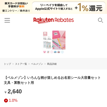
ホーム
カテゴリー一覧
百貨店・総合ECモール
イベント一覧
ファッション・インナー・小物
トップ
ストア一覧
ベルメゾン
商品詳細
リーベイツ注目ストア
ヘルプ
食品・スイーツ・お酒
初回購入者限定特典
友達紹介
【ベルメゾン】いろんな柄が楽しめるお名前シール大容量セット
日用品・キッチン用品
対象ストア新規限定特典
文具・算数セット用
コスメ・健康・医薬品
楽天IDでログイン/会員登録
新着ストアのご紹介
2,640
￥
キッズ・ベビー用品
電子書籍特集
1.0%
家電・PC・スマホ・カメラ
楽天ペイ導入ストア