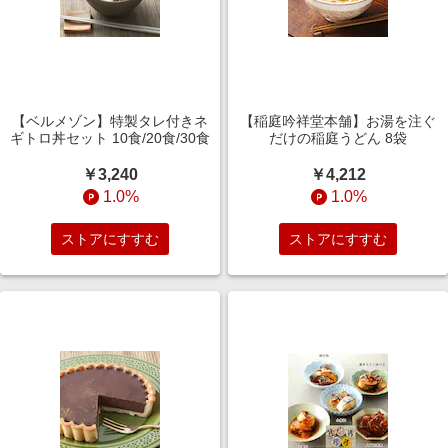
【ベルメゾン】特製タレ付きネ
【稲庭吟祥堂本舗】お湯を注ぐ
ギトロ丼セット 10食/20食/30食
だけの稲庭うどん 8袋
￥3,240
￥4,212
1.0%
1.0%
ストアにすすむ
ストアにすすむ