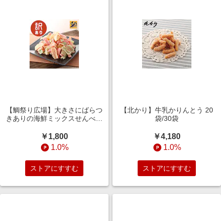
【鯛祭り広場】大きさにばらつ
【北かり】牛乳かりんとう 20
きありの海鮮ミックスせんべい
袋/30袋
500g~3kg(訳あり)
￥1,800
￥4,180
1.0%
1.0%
ストアにすすむ
ストアにすすむ