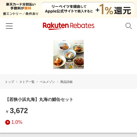
ホーム
カテゴリー一覧
百貨店・総合ECモール
イベント一覧
ファッション・インナー・小物
トップ
ストア一覧
ベルメゾン
商品詳細
リーベイツ注目ストア
ヘルプ
食品・スイーツ・お酒
初回購入者限定特典
友達紹介
【若狭小浜丸海】丸海の鯖缶セット
日用品・キッチン用品
対象ストア新規限定特典
3,672
コスメ・健康・医薬品
￥
楽天IDでログイン/会員登録
新着ストアのご紹介
キッズ・ベビー用品
1.0%
電子書籍特集
家電・PC・スマホ・カメラ
楽天ペイ導入ストア