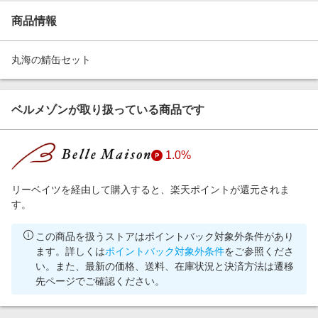
エンタメ
楽天サービス特集
商品情報
スポーツ・アウトドア・ゴルフ
旅行特集
インテリア・寝具
丸海の鯖缶セット
わくわく夏特集
ペット・花・DIY・車
とことん買い物チャレンジ
旅行・レジャー・ホテル予約
ベルメゾンが取り扱っている商品です
Apple公式サイト×楽天カード分割払い
生活・お役立ち
Qoo10メガポ
金融・マネー・保険
1.0%
Samsung ボーナスキャンペーン
デジタルコンテンツ
週末の高還元 夏の長期版
リーベイツを経由して購入すると、楽天ポイントが還元されま
ビジネス・その他サービス
す。
この商品を扱うストアはポイントバック対象外条件があり
ます。詳しくは
ポイントバック対象外条件
をご参照くださ
い。また、最新の価格、送料、在庫状況と決済方法は遷移
先ページでご確認ください。