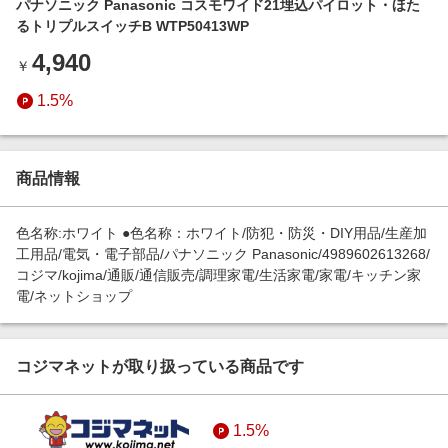
パナソニック Panasonic コスモワイド21埋込パイロット・ほた
エンタメ
楽天サービス特集
るトリプルスイッチB WTP50413WP
スポーツ・アウトドア・ゴルフ
旅行特集
4,940
￥
インテリア・寝具
わくわく夏特集
1.5%
ペット・花・DIY・車
とことん買い物チャレンジ
旅行・レジャー・ホテル予約
Apple公式サイト×楽天カード分割払い
生活・お役立ち
商品情報
Qoo10メガポ
金融・マネー・保険
Samsung ボーナスキャンペーン
色名称:ホワイト ●色名称：ホワイト/防犯・防災・DIY用品/生産加
デジタルコンテンツ
工用品/電気・電子部品/パナソニック Panasonic/4989602613268/
週末の高還元 夏の長期版
コジマ/kojima/通販/通信販売/調理家電/生活家電/家電/キッチン家
ビジネス・その他サービス
電/ネットショップ
コジマネットが取り扱っている商品です
1.5%