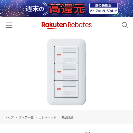
ホーム
カテゴリー一覧
百貨店・総合ECモール
イベント一覧
ファッション・インナー・小物
リーベイツ注目ストア
ヘルプ
食品・スイーツ・お酒
初回購入者限定特典
友達紹介
日用品・キッチン用品
対象ストア新規限定特典
コスメ・健康・医薬品
楽天IDでログイン/会員登録
新着ストアのご紹介
キッズ・ベビー用品
トップ
ストア一覧
コジマネット
商品詳細
電子書籍特集
家電・PC・スマホ・カメラ
楽天ペイ導入ストア