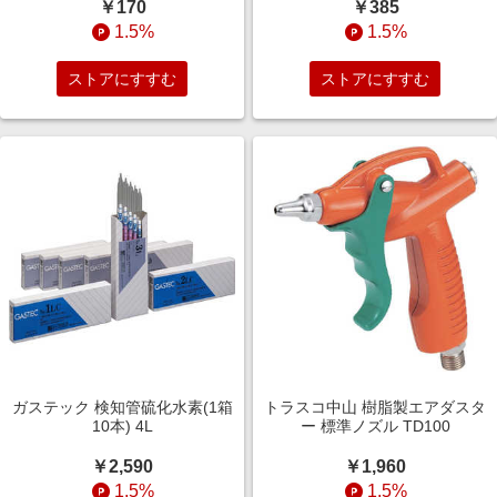
￥170
￥385
1.5%
1.5%
ストアにすすむ
ストアにすすむ
ガステック 検知管硫化水素(1箱
トラスコ中山 樹脂製エアダスタ
10本) 4L
ー 標準ノズル TD100
￥2,590
￥1,960
1.5%
1.5%