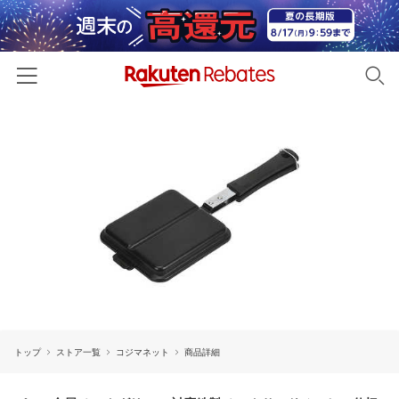
ホーム
カテゴリー一覧
百貨店・総合ECモール
イベント一覧
ファッション・インナー・小物
リーベイツ注目ストア
ヘルプ
食品・スイーツ・お酒
初回購入者限定特典
友達紹介
日用品・キッチン用品
対象ストア新規限定特典
コスメ・健康・医薬品
楽天IDでログイン/会員登録
新着ストアのご紹介
キッズ・ベビー用品
トップ
ストア一覧
コジマネット
商品詳細
電子書籍特集
家電・PC・スマホ・カメラ
楽天ペイ導入ストア