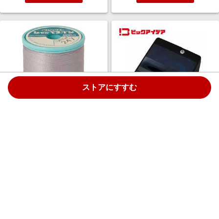
ストアにすすむ
ナガイレーベン シャッペスパン
ビックアイデア 全自動洗濯機 洗
ミシン糸 普通地用 60番手 200m
濯5.0kg 高濃度スパイラル洗浄
247番色 F56
ブラック BIM-W50A-K
￥339
￥28,800
1.5%
1.5%
ストアにすすむ
ストアにすすむ