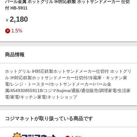
パール金属 ホットグリル IH対応鉄製 ホットサンドメーカー 仕切
エンタメ
楽天サービス特集
付 HB-5911
スポーツ・アウトドア・ゴルフ
旅行特集
2,180
￥
インテリア・寝具
わくわく夏特集
1.5%
ペット・花・DIY・車
とことん買い物チャレンジ
旅行・レジャー・ホテル予約
Apple公式サイト×楽天カード分割払い
生活・お役立ち
商品情報
Qoo10メガポ
金融・マネー・保険
Samsung ボーナスキャンペーン
ホットグリル IH対応鉄製ホットサンドメーカー仕切付 ホットグリ
デジタルコンテンツ
ル IH対応鉄製ホットサンドメーカー仕切付/冷蔵庫・キッチン家
週末の高還元 夏の長期版
電/レンジ・トースター/ホットサンドメーカー/パール金
ビジネス・その他サービス
属/4549308559118/コジマ/kojima/通販/通信販売/調理家電/生活家
電/家電/キッチン家電/ネットショップ
コジマネットが取り扱っている商品です