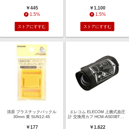
￥445
￥1,100
1.5%
1.5%
ストアにすすむ
ストアにすすむ
清原 プラスチックバックル
エレコム ELECOM 上腕式血圧
30mm 黄 SUN12-45
計 交換用カフ HCM-AS03BTWH
専用 腕帯 22?42cm対応 HCM-
CUFFAS03
￥177
￥1,622