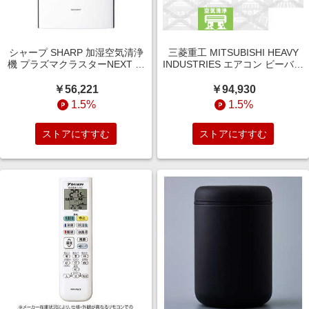
シャープ SHARP 加湿空気清浄
三菱重工 MITSUBISHI HEAVY
機 プラズマクラスターNEXT 空
INDUSTRIES エアコン ビーバー
気清浄?31畳目安 加湿?21畳目
エアコン Tシリーズ おもに8畳
安 ホワイト系 KI-UX70-W
用 スノーホワイト SRK2525T-
￥56,221
￥94,930
W
1.5%
1.5%
ストアにすすむ
ストアにすすむ