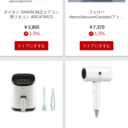
ダイキン DAIKIN 純正エアコン
フェロー
用リモコン ARC478A72
AtmosVacuumCanister(アトモ
2534135
ス真空キャニスター)1.2L ブラ
ック 7472
￥3,905
￥7,370
1.5%
1.5%
ストアにすすむ
ストアにすすむ