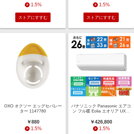
1.5%
1.5%
ストアにすすむ
ストアにすすむ
OXO オクソー エッグセパレー
パナソニック Panasonic エアコ
ター 1147780
ン フル暖 Eolia エオリア UXシ
リーズ おもに26畳用 極暖・寒
冷地仕様 CS-UX805D2-W フィ
￥880
￥426,800
ルター自動お掃除機能付
1.5%
1.5%