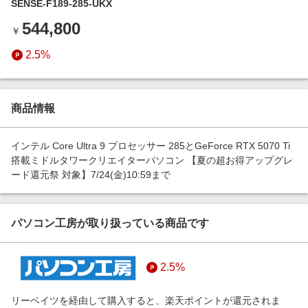
SENSE-F189-285-UKX
エンタメ
楽天サービス特集
544,800
スポーツ・アウトドア・ゴルフ
￥
旅行特集
インテリア・寝具
2.5%
わくわく夏特集
ペット・花・DIY・車
50万ポイント山分けキャンペーン
旅行・レジャー・ホテル予約
とことん買い物チャレンジ
商品情報
生活・お役立ち
Apple公式サイト×楽天カード分割払い
金融・マネー・保険
インテル Core Ultra 9 プロセッサー 285とGeForce RTX 5070 Ti
Samsung ボーナスキャンペーン
搭載ミドルタワークリエイターパソコン 【夏の超お得アップグレ
デジタルコンテンツ
ード還元祭 対象】7/24(金)10:59まで
週末の高還元 夏の長期版
ビジネス・その他サービス
パソコン工房が取り扱っている商品です
2.5%
リーベイツを経由して購入すると、楽天ポイントが還元されま