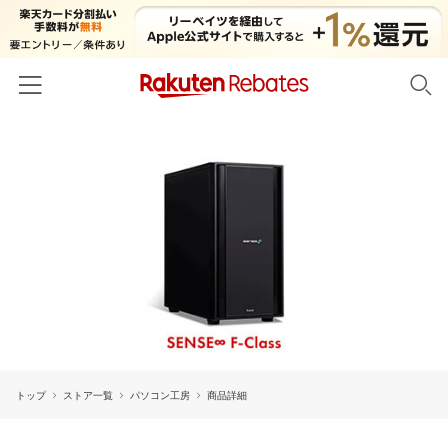
ホーム
カテゴリー一覧
百貨店・総合ECモール
イベント一覧
ファッション・インナー・小物
リーベイツ注目ストア
ヘルプ
食品・スイーツ・お酒
初回購入者限定特典
友達紹介
日用品・キッチン用品
対象ストア新規限定特典
コスメ・健康・医薬品
楽天IDでログイン/会員登録
新着ストアのご紹介
キッズ・ベビー用品
トップ
ストア一覧
パソコン工房
商品詳細
電子書籍特集
家電・PC・スマホ・カメラ
楽天ペイ導入ストア