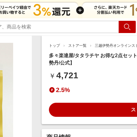
ショッピング
旅行
サ
トップ
ストア一覧
三越伊勢丹オンラインス
多々楽達屋/タタラチヤ お得な2点セッ
勢丹/公式】
4,721
￥
2.5%
ス