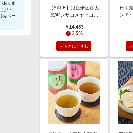
がありま
【SALE】銀座米屋彦太
日本茶
ださい。
郎/ギンザコメヤヒコタ
ンチャ
移先ペー
ロウ 特別栽培米 青森県
人宇
￥14,483
産 青天の霹靂(10kgおま
AMW-
2.5%
とめ割引) 【三越伊勢丹/
越
公式】
ストアにすすむ