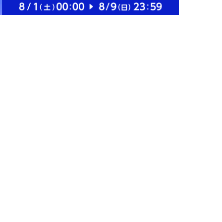
2.5%
2.5%
丹/公式】
ストアにすすむ
ストアにすすむ
久傳/ムラサキノ
Fru Colle/フルコレ おう
ン ちりめん山椒
ちでパーティーセット
み食事、主菜【三
お菓子・チョコレート
￥1,296
￥4,374
伊勢丹/公式】
（洋菓子）【三越伊勢
2.5%
2.5%
丹/公式】