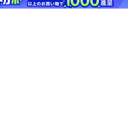
2.5%
モン 調理済み食事、主
菜【三越伊勢丹/公式】
ストアにすすむ
京都/雅柳〇ほりゑ/ガリ
紫野和
ュウエンホリエ 【産
ワクデ
直】玉露粉入り宇治煎
調理済
￥4,860
茶・鳥獣戯画赤BOX お
越
2.5%
茶・紅茶【三越伊勢丹/