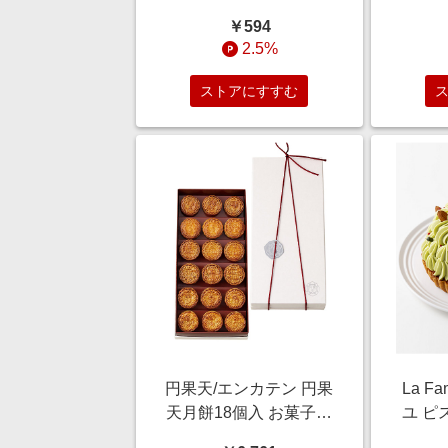
め】アニス原形 塩【三
ツ
￥594
越伊勢丹/公式】
【DA
2.5%
梅 
150
ストアにすすむ
け合わ
円果天/エンカテン 円果
La F
天月餅18個入 お菓子・
ユ ピ
チョコレート（和菓子）
お菓