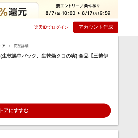
アカウント作成
楽天IDでログイン
ービス
プレイ
ヘルプ
トア
商品詳細
ト(生乾燥中パック、生乾燥クコの実) 食品【三越伊
トアにすすむ