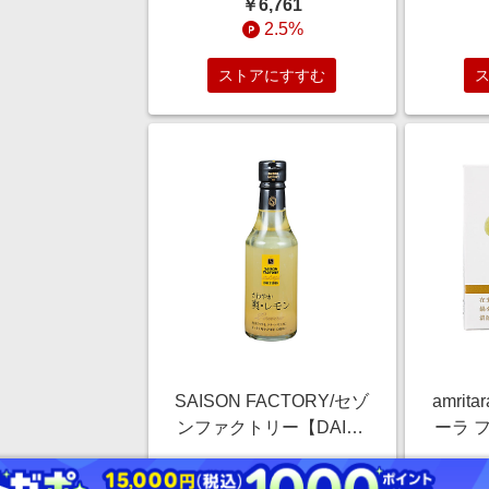
￥6,761
【三越伊勢丹/公式】
（洋
2.5%
ストアにすすむ
SAISON FACTORY/セゾ
amrit
ンファクトリー【DAILY
ーラ 
おまとめ】リッチスタイ
来種
￥864
ルドレッシング 爽・レ
料・