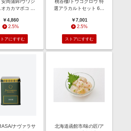
 安岡蒲鉾/ウワジ
桃谷樓/トウコクロウ 特
スオカカマボコ 宇
選アラカルトセット 6種
ゃこ天かまぼこ詰
入り 調理済み食品【三
￥4,860
￥7,001
調理済み食品【三
越伊勢丹/公式】
2.5%
2.5%
伊勢丹/公式】
ストアにすすむ
ストアにすすむ
RASA/ナヴァラサ
北海道函館市/味の匠/ア