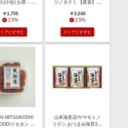
ス(小缶) お茶・紅
ジノタクミ 【産直】ほ
越伊勢丹/公式】
たてわさび 魚介類【三
￥1,755
￥3,240
越伊勢丹/公式】
2.5%
2.5%
ストアにすすむ
ストアにすすむ
AN MITSUKOSHI
山本海苔店/ヤマモトノ
FOOD/イセタン ミ
リテン おつまみ海苔3缶