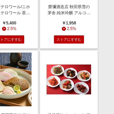
テロワール/ニホ
齋彌酒造店 秋田県雪の
テロワール 茶通
茅舎 純米吟醸 アルコー
治玉露・静岡煎茶
ル飲料【三越伊勢丹/公
￥5,400
￥1,958
52 お茶・紅茶【三
式】
2.5%
2.5%
伊勢丹/公式】
ストアにすすむ
ストアにすすむ