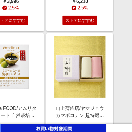
￥3,996
￥6,210
菓子）【三越伊勢
済み食事、主菜【三越伊
2.5%
2.5%
丹/公式】
勢丹/公式】
ストアにすすむ
ストアにすすむ
ara FOOD/アムリタ
山上蒲鉾店/ヤマジョウ
フード 自然栽培 在
カマボコテン 超特選蒲
 梅肉エキス 調味
鉾 梅鶴紅白2本入 魚介類
￥6,480
￥8,640
ソース【三越伊勢
【三越伊勢丹/公式】