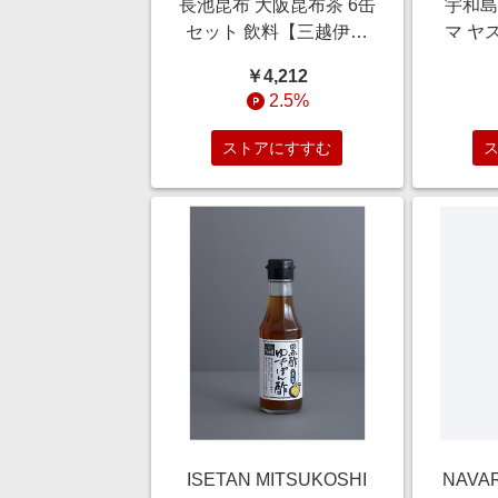
長池昆布 大阪昆布茶 6缶
宇和島
セット 飲料【三越伊勢
マ ヤ
丹/公式】
和島じ
￥4,212
合せ 
2.5%
越
ストアにすすむ
ISETAN MITSUKOSHI
NAVA