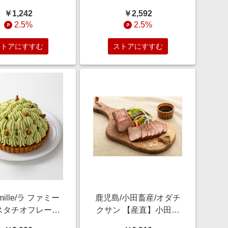
コシ ザ フード
詰合せ 調理済み前菜、
￥1,242
￥2,592
ILYおまとめ】龍神
付け合わせ【三越伊勢
2.5%
2.5%
梅干し(しそ入り)
丹/公式】
g 調理済み前菜、付
ストアにすすむ
ストアにすすむ
せ【三越伊勢丹/
公式】
amille/ラ ファミー
鹿児島/小田畜産/オダチ
スタチオフレーズ
クサン 【産直】小田牛
子・チョコレート
のローストビーフ 調理