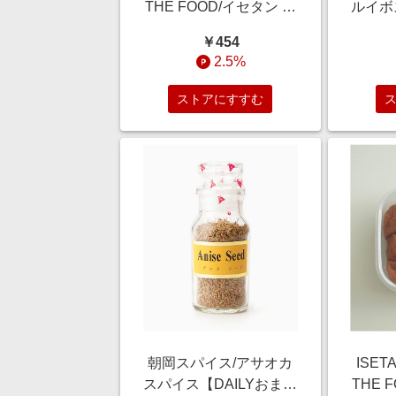
THE FOOD/イセタン ミ
ルイボ
ツコシ ザ フード
茶【三
￥454
【DAILYおまとめ】黒酢
2.5%
ゆずぽん酢(小麦不使用)
150ml 【三越伊勢丹/公
ストアにすすむ
式】
朝岡スパイス/アサオカ
ISET
スパイス【DAILYおまと
THE 